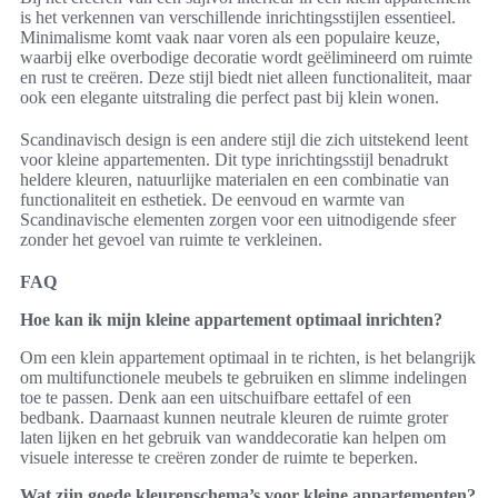
is het verkennen van verschillende inrichtingsstijlen essentieel.
Minimalisme komt vaak naar voren als een populaire keuze,
waarbij elke overbodige decoratie wordt geëlimineerd om ruimte
en rust te creëren. Deze stijl biedt niet alleen functionaliteit, maar
ook een elegante uitstraling die perfect past bij klein wonen.
Scandinavisch design is een andere stijl die zich uitstekend leent
voor kleine appartementen. Dit type inrichtingsstijl benadrukt
heldere kleuren, natuurlijke materialen en een combinatie van
functionaliteit en esthetiek. De eenvoud en warmte van
Scandinavische elementen zorgen voor een uitnodigende sfeer
zonder het gevoel van ruimte te verkleinen.
FAQ
Hoe kan ik mijn kleine appartement optimaal inrichten?
Om een klein appartement optimaal in te richten, is het belangrijk
om multifunctionele meubels te gebruiken en slimme indelingen
toe te passen. Denk aan een uitschuifbare eettafel of een
bedbank. Daarnaast kunnen neutrale kleuren de ruimte groter
laten lijken en het gebruik van wanddecoratie kan helpen om
visuele interesse te creëren zonder de ruimte te beperken.
Wat zijn goede kleurenschema’s voor kleine appartementen?