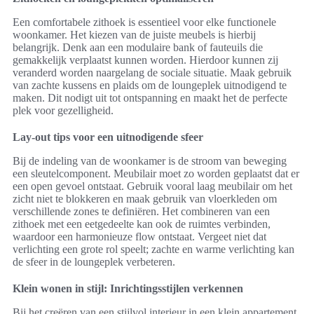
Een comfortabele zithoek is essentieel voor elke functionele
woonkamer. Het kiezen van de juiste meubels is hierbij
belangrijk. Denk aan een modulaire bank of fauteuils die
gemakkelijk verplaatst kunnen worden. Hierdoor kunnen zij
veranderd worden naargelang de sociale situatie. Maak gebruik
van zachte kussens en plaids om de loungeplek uitnodigend te
maken. Dit nodigt uit tot ontspanning en maakt het de perfecte
plek voor gezelligheid.
Lay-out tips voor een uitnodigende sfeer
Bij de indeling van de woonkamer is de stroom van beweging
een sleutelcomponent. Meubilair moet zo worden geplaatst dat er
een open gevoel ontstaat. Gebruik vooral laag meubilair om het
zicht niet te blokkeren en maak gebruik van vloerkleden om
verschillende zones te definiëren. Het combineren van een
zithoek met een eetgedeelte kan ook de ruimtes verbinden,
waardoor een harmonieuze flow ontstaat. Vergeet niet dat
verlichting een grote rol speelt; zachte en warme verlichting kan
de sfeer in de loungeplek verbeteren.
Klein wonen in stijl: Inrichtingsstijlen verkennen
Bij het creëren van een stijlvol interieur in een klein appartement