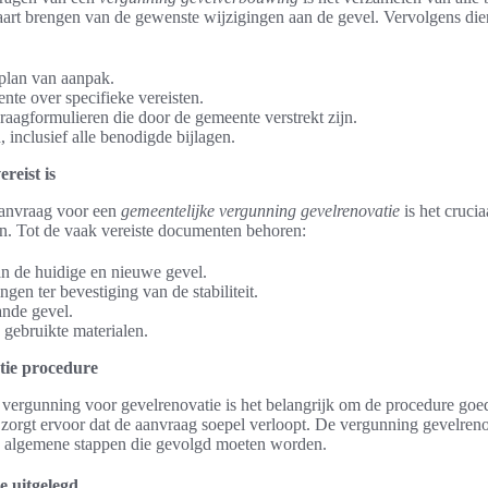
kaart brengen van de gewenste wijzigingen aan de gevel. Vervolgens di
plan van aanpak.
te over specifieke vereisten.
aagformulieren die door de gemeente verstrekt zijn.
 inclusief alle benodigde bijlagen.
reist is
aanvraag voor een
gemeentelijke vergunning gevelrenovatie
is het crucia
n. Tot de vaak vereiste documenten behoren:
 de huidige en nieuwe gevel.
gen ter bevestiging van de stabiliteit.
ande gevel.
 gebruikte materialen.
tie procedure
 vergunning voor gevelrenovatie is het belangrijk om de procedure goed
zorgt ervoor dat de aanvraag soepel verloopt. De vergunning gevelreno
jn algemene stappen die gevolgd moeten worden.
e uitgelegd