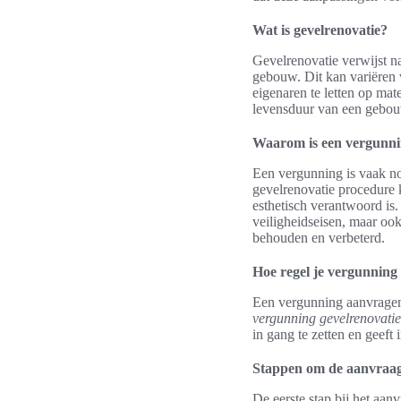
Wat is gevelrenovatie?
Gevelrenovatie verwijst na
gebouw. Dit kan variëren v
eigenaren te letten op ma
levensduur van een gebou
Waarom is een vergunni
Een vergunning is vaak n
gevelrenovatie procedure k
esthetisch verantwoord is
veiligheidseisen, maar oo
behouden en verbeterd.
Hoe regel je vergunning
Een vergunning aanvragen 
vergunning gevelrenovatie
in gang te zetten en geeft
Stappen om de aanvraag 
De eerste stap bij het aa