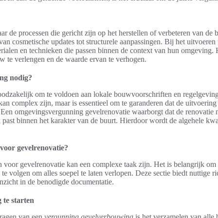
ar de processen die gericht zijn op het herstellen of verbeteren van de 
an cosmetische updates tot structurele aanpassingen. Bij het uitvoeren
terialen en technieken die passen binnen de context van hun omgeving. 
w te verlengen en de waarde ervan te verhogen.
ng nodig?
oodzakelijk om te voldoen aan lokale bouwvoorschriften en regelgevin
an complex zijn, maar is essentieel om te garanderen dat de uitvoering
. Een omgevingsvergunning gevelrenovatie waarborgt dat de renovatie ni
k past binnen het karakter van de buurt. Hierdoor wordt de algehele kwa
 voor gevelrenovatie?
voor gevelrenovatie kan een complexe taak zijn. Het is belangrijk o
te volgen om alles soepel te laten verlopen. Deze sectie biedt nuttige r
 inzicht in de benodigde documentatie.
te starten
nvragen van een
vergunning gevelverbouwing
is het verzamelen van alle 