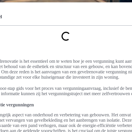
l
lrenovatie is het essentieel om te weten hoe je een vergunning kunt aa
n het behoud van de esthetiek en structuur van een gebouw, en kan bove
Om deze reden is het aanvragen van een gevelrenovatie vergunning niet
standige zet voor elke huiseigenaar die investeert in zijn woning.
-voor-stap gids voor het proces van vergunningaanvraag, inclusief de b
 informatie kunnen zij het vergunningstraject met meer zelfvertrouwen
atie vergunningen
angrijk aspect van onderhoud en verbetering van gebouwen. Het omvat ta
, het vervangen van gevelbekleding en het aanbrengen van isolatie. D
e waarde van een pand verhogen, maar ook de energie-efficiëntie verbet
oen aan de geldende voorschriften, is het cruciaal om de juiste vergun