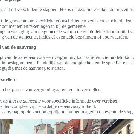
taat uit verschillende stappen. Het is raadzaam de volgende procedure
 de gemeente om specifieke voorschriften en vereisten te achterhalen.
documenten en tekeningen in bij de gemeente.
ngstbevestiging van de gemeente waarin de gemiddelde doorlooptijd v
ng van de gemeente, inclusief eventuele bepalingen of voorwaarden.
d van de aanvraag
jd van de aanvraag voor een vergunning kan variëren. Gemiddeld kan d
in beslag nemen, afhankelijk van de complexiteit en de specifieke eise
tijdig met de aanvraag te starten.
rsnellen
 om het proces van vergunning aanvragen te versnellen:
t op met de gemeente
voor specifieke informatie over vereisten.
enten compleet zijn voordat je de aanvraag indient.
je aanvraag op de voet om op tijd te kunnen reageren op eventuele vra