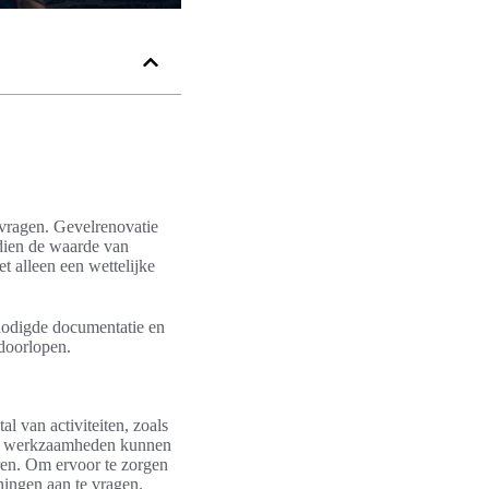
nvragen. Gevelrenovatie
ndien de waarde van
 alleen een wettelijke
enodigde documentatie en
 doorlopen.
l van activiteiten, zoals
eze werkzaamheden kunnen
eren. Om ervoor te zorgen
ningen aan te vragen.