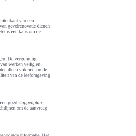
buitenkant van een
 van gevelrenovatie dienen
Het is een kans om de
gen. De vergunning
 van werken veilig en
et alleen voldoet aan de
liteit van de leefomgeving
m een goed
stappenplan
ichtlijnen om de aanvraag
benodigde informatie. Het