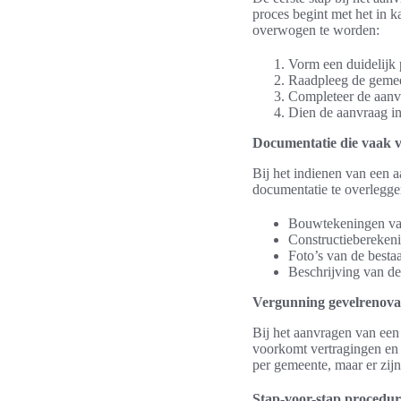
proces begint met het in 
overwogen te worden:
Vorm een duidelijk 
Raadpleeg de gemeen
Completeer de aanvr
Dien de aanvraag in,
Documentatie die vaak ve
Bij het indienen van een 
documentatie te overlegge
Bouwtekeningen van
Constructieberekenin
Foto’s van de besta
Beschrijving van de
Vergunning gevelrenova
Bij het aanvragen van een
voorkomt vertragingen en 
per gemeente, maar er zi
Stap-voor-stap procedur