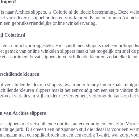
e kopen?
is naar Archies slippers, is Colorie.nl de ideale bestemming. Deze web
rfect voor diverse stijlbehoeften en voorkeuren. Klanten kunnen Archies 
an een gebruiksvriendelijke online winkelervaring.
ij Colorie.nl
eit en comfort vooropgesteld. Hier vindt men slippers met een orthopedi
et gemak van online winkelen slippers maakt het mogelijk om snel de pe
Het assortiment bevat slippers in verschillende kleuren, zodat elke klant i
rschillende kleuren
 verschillende kleuren slippers, waaronder trendy tinten zoals mintgro
hillende kleuren slippers maakt het eenvoudig om een set te vinden die 
oveel variaties in stijl en kleur te verkennen, verhoogt de kans op het 
n van Archies slippers
 slippers met verschillende outfits kan eenvoudig en leuk zijn. Voor c
luchtige jurk. Dit creëert een ontspannen stijl die ideaal is voor een wa
mengaan met een spijkerbroek en een eenvoudig T-shirt, wat zorgt voor