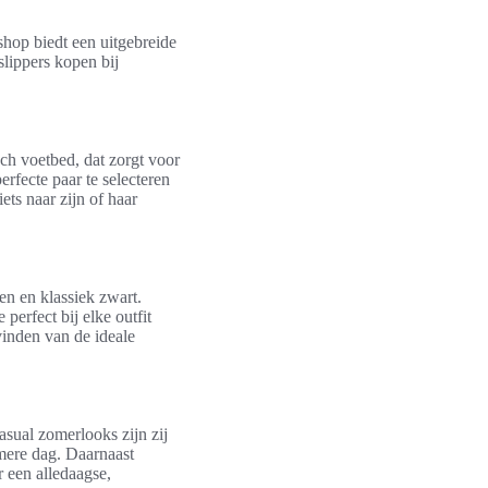
shop biedt een uitgebreide
slippers kopen bij
sch voetbed, dat zorgt voor
rfecte paar te selecteren
ets naar zijn of haar
en en klassiek zwart.
perfect bij elke outfit
vinden van de ideale
asual zomerlooks zijn zij
rmere dag. Daarnaast
 een alledaagse,