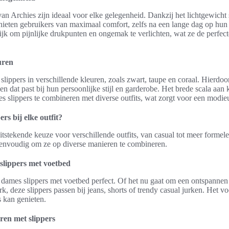
an Archies zijn ideaal voor elke gelegenheid. Dankzij het lichtgewicht
ieten gebruikers van maximaal comfort, zelfs na een lange dag op hun
k om pijnlijke drukpunten en ongemak te verlichten, wat ze de perfec
euren
slippers in verschillende kleuren, zoals zwart, taupe en coraal. Hierdo
n dat past bij hun persoonlijke stijl en garderobe. Het brede scala aan
s slippers te combineren met diverse outfits, wat zorgt voor een modieu
rs bij elke outfit?
uitstekende keuze voor verschillende outfits, van casual tot meer form
eenvoudig om ze op diverse manieren te combineren.
slippers met voetbed
n dames slippers met voetbed perfect. Of het nu gaat om een ontspannen 
rk, deze slippers passen bij jeans, shorts of trendy casual jurken. Het v
 kan genieten.
ren met slippers