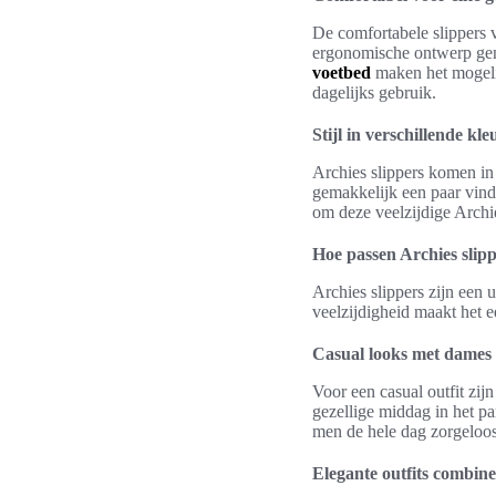
De comfortabele slippers v
ergonomische ontwerp gen
voetbed
maken het mogelij
dagelijks gebruik.
Stijl in verschillende kl
Archies slippers komen in 
gemakkelijk een paar vinde
om deze veelzijdige Archie
Hoe passen Archies slippe
Archies slippers zijn een 
veelzijdigheid maakt het 
Casual looks met dames 
Voor een casual outfit zij
gezellige middag in het pa
men de hele dag zorgeloos
Elegante outfits combine