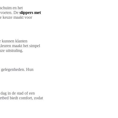
 schuim en het
 voeten. De
slippers met
te keuze maakt voor
or kunnen klanten
 kleuren maakt het simpel
ze uitstraling.
ele gelegenheden. Hun
dag in de stad of een
oetbed biedt comfort, zodat