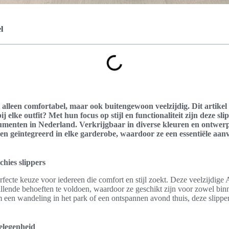
l
et alleen comfortabel, maar ook buitengewoon veelzijdig. Dit artike
ij elke outfit? Met hun focus op stijl en functionaliteit zijn deze sl
menten in Nederland. Verkrijgbaar in diverse kleuren en ontwer
en geïntegreerd in elke garderobe, waardoor ze een essentiële aan
chies slippers
rfecte keuze voor iedereen die comfort en stijl zoekt. Deze veelzijdige A
lende behoeften te voldoen, waardoor ze geschikt zijn voor zowel binn
m een wandeling in het park of een ontspannen avond thuis, deze slippe
elegenheid