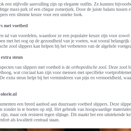
k een stijlvolle aanvulling zijn op elegante outfits. Ze kunnen bijvoor
tige maxi-jurk of een chique zomerjurk. Door de juiste balans tussen e
lippers een slimme keuze voor een unieke look.
rs met voetbed
en tal van voordelen, waardoor ze een populaire keuze zijn voor zowel 
en met het oog op de gezondheid van je voeten, wat vooral belangrijk is
sche zool slippers kan helpen bij het verbeteren van de algehele voetg
 extra steun
aspecten van slippers met voetbed is de
orthopedische zool
. Deze zool b
tboog, wat cruciaal kan zijn voor mensen met specifieke voetprobleme
De extra steun helpt bij het verminderen van pijn en vermoeidheid, waa
lorie.nl
sumenten een breed aanbod aan duurzaam voetbed slippers. Deze slipp
n zonder in te boeten op stijl. Het gebruik van hoogwaardige materialen
t zijn, maar ook resistent tegen slijtage. Dit maakt het een uitstekende k
fort als kwaliteit centraal staan.