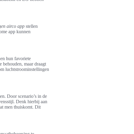
ngen airco app
stellen
 home app kunnen
nen hun favoriete
 te behouden, maar draagt
m luchtstroominstellingen
en. Door scenario’s in de
nsstijl. Denk hierbij aan
dat men thuiskomt. Dit
imaatbeheersing te