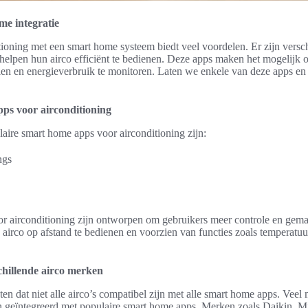
me integratie
tioning met een smart home systeem biedt veel voordelen. Er zijn versc
helpen hun airco efficiënt te bedienen. Deze apps maken het mogelijk 
llen en energieverbruik te monitoren. Laten we enkele van deze apps en 
ps voor airconditioning
aire smart home apps voor airconditioning zijn:
ngs
 airconditioning zijn ontworpen om gebruikers meer controle en gemak
 airco op afstand te bedienen en voorzien van functies zoals temperatuu
chillende airco merken
ten dat niet alle airco’s compatibel zijn met alle smart home apps. Veel
geïntegreerd met populaire smart home apps. Merken zoals Daikin, M