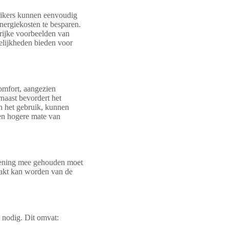
ruikers kunnen eenvoudig
nergiekosten te besparen.
rijke voorbeelden van
lijkheden bieden voor
comfort, aangezien
naast bevordert het
en het gebruik, kunnen
een hogere mate van
ekening mee gehouden moet
aakt kan worden van de
 nodig. Dit omvat: