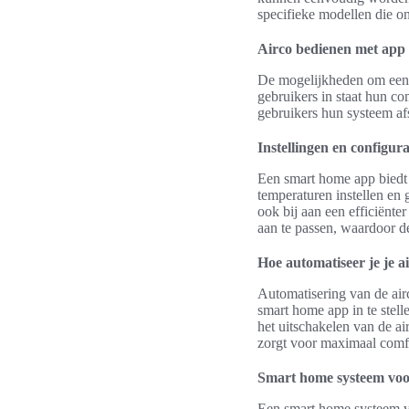
specifieke modellen die on
Airco bedienen met app
De mogelijkheden om een a
gebruikers in staat hun c
gebruikers hun systeem a
Instellingen en configura
Een smart home app biedt 
temperaturen instellen en 
ook bij aan een efficiënte
aan te passen, waardoor d
Hoe automatiseer je je a
Automatisering van de airc
smart home app in te stell
het uitschakelen van de ai
zorgt voor maximaal comfo
Smart home systeem voor
Een smart home systeem vo