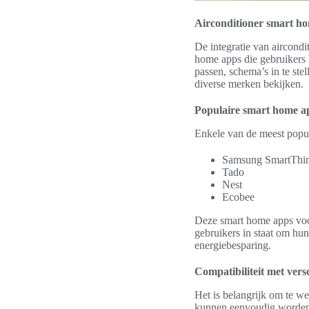
Airconditioner smart ho
De integratie van aircondi
home apps die gebruikers 
passen, schema’s in te ste
diverse merken bekijken.
Populaire smart home ap
Enkele van de meest popul
Samsung SmartThi
Tado
Nest
Ecobee
Deze smart home apps voor
gebruikers in staat om hun
energiebesparing.
Compatibiliteit met vers
Het is belangrijk om te we
kunnen eenvoudig worden 