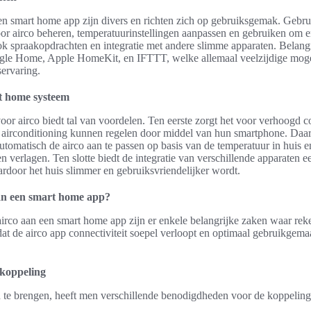
een smart home app zijn divers en richten zich op gebruiksgemak. Geb
or airco beheren, temperatuurinstellingen aanpassen en gebruiken om e
k spraakopdrachten en integratie met andere slimme apparaten. Belang
gle Home, Apple HomeKit, en IFTTT, welke allemaal veelzijdige moge
servaring.
t home systeem
oor airco biedt tal van voordelen. Ten eerste zorgt het voor verhoogd 
airconditioning kunnen regelen door middel van hun smartphone. Daar
automatisch de airco aan te passen op basis van de temperatuur in huis 
 verlagen. Ten slotte biedt de integratie van verschillende apparaten 
ardoor het huis slimmer en gebruiksvriendelijker wordt.
aan een smart home app?
airco aan een smart home app zijn er enkele belangrijke zaken waar r
dat de airco app connectiviteit soepel verloopt en optimaal gebruikgem
koppeling
 te brengen, heeft men verschillende benodigdheden voor de koppeling