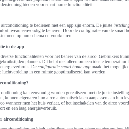
dersteuning bieden voor smart home functionaliteit.
irconditioning te bedienen met een app zijn enorm. De juiste
instelli
omfortniveau eenvoudig te beheren. Door de configuratie van de smart
fstemmen op hun schema en voorkeuren.
tie in de app
diverse functionaliteiten voor het beheer van de airco. Gebruikers kun
gebruikstijden plannen. Dit helpt niet alleen om een ideale temperatuur
r energieverbruik. De
configuratie smart home app
maakt het mogelijk o
e luchtverdeling in een ruimte geoptimaliseerd kan worden.
irconditioning?
onditioning kan eenvoudig worden gerealiseerd met de juiste instelling
en, kunnen eigenaren hun airco automatisch laten aanpassen aan hun leve
rco wanneer men het huis verlaat, of het inschakelen van de airco voor
rt en een laag energieverbruik.
 airconditioning
or airconditioning biedt gebruikers een innovatieve manier om hun kl