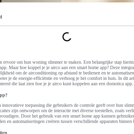
l
 ervoor om hun woning slimmer te maken. Een belangrijke stap hierin 
pp. Maar hoe koppel je je airco aan een smart home app? Deze integrati
jkheid om de airconditioning op afstand te bedienen en te automatisere
ter je de energie-efficiëntie en verhoog je het comfort in huis. In dit ar
teerd die laat zien hoe je je airco kunt koppelen aan een domotica app.
app?
 innovatieve toepassing die gebruikers de controle geeft over hun slim
caties zijn ontworpen om de interactie met diverse toestellen, zoals verl
envoudigen. Door het gebruik van een smart home app kunnen gebruiker
len en automatiseringen creëren tussen verschillende apparaten binnen 
iten