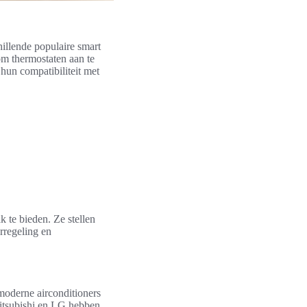
hillende populaire smart
om thermostaten aan te
hun compatibiliteit met
 te bieden. Ze stellen
rregeling en
 moderne airconditioners
itsubishi en LG hebben