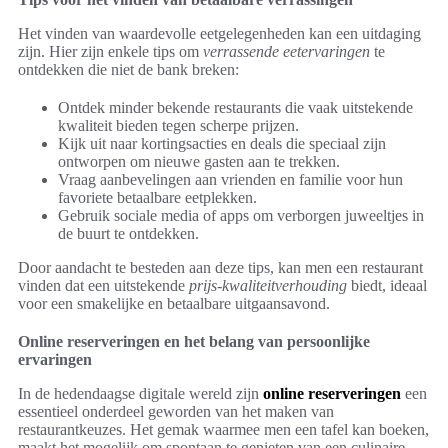
Het vinden van waardevolle eetgelegenheden kan een uitdaging
zijn. Hier zijn enkele tips om
verrassende eetervaringen
te
ontdekken die niet de bank breken:
Ontdek minder bekende restaurants die vaak uitstekende
kwaliteit bieden tegen scherpe prijzen.
Kijk uit naar kortingsacties en deals die speciaal zijn
ontworpen om nieuwe gasten aan te trekken.
Vraag aanbevelingen aan vrienden en familie voor hun
favoriete betaalbare eetplekken.
Gebruik sociale media of apps om verborgen juweeltjes in
de buurt te ontdekken.
Door aandacht te besteden aan deze tips, kan men een restaurant
vinden dat een uitstekende
prijs-kwaliteitverhouding
biedt, ideaal
voor een smakelijke en betaalbare uitgaansavond.
Online reserveringen en het belang van persoonlijke
ervaringen
In de hedendaagse digitale wereld zijn
online reserveringen
een
essentieel onderdeel geworden van het maken van
restaurantkeuzes. Het gemak waarmee men een tafel kan boeken,
maakt het mogelijk om spontaan te genieten van een culinaire