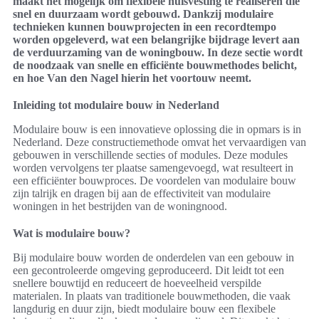
maakt het mogelijk om flexibele huisvesting te realiseren die
snel en duurzaam wordt gebouwd. Dankzij modulaire
technieken kunnen bouwprojecten in een recordtempo
worden opgeleverd, wat een belangrijke bijdrage levert aan
de verduurzaming van de woningbouw. In deze sectie wordt
de noodzaak van snelle en efficiënte bouwmethodes belicht,
en hoe Van den Nagel hierin het voortouw neemt.
Inleiding tot modulaire bouw in Nederland
Modulaire bouw is een innovatieve oplossing die in opmars is in
Nederland. Deze constructiemethode omvat het vervaardigen van
gebouwen in verschillende secties of modules. Deze modules
worden vervolgens ter plaatse samengevoegd, wat resulteert in
een efficiënter bouwproces. De voordelen van modulaire bouw
zijn talrijk en dragen bij aan de effectiviteit van modulaire
woningen in het bestrijden van de woningnood.
Wat is modulaire bouw?
Bij modulaire bouw worden de onderdelen van een gebouw in
een gecontroleerde omgeving geproduceerd. Dit leidt tot een
snellere bouwtijd en reduceert de hoeveelheid verspilde
materialen. In plaats van traditionele bouwmethoden, die vaak
langdurig en duur zijn, biedt modulaire bouw een flexibele