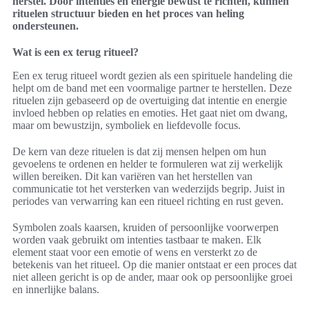
herstel. Door intenties en energie bewust te richten, kunnen
rituelen structuur bieden en het proces van heling
ondersteunen.
Wat is een ex terug ritueel?
Een ex terug ritueel wordt gezien als een spirituele handeling die
helpt om de band met een voormalige partner te herstellen. Deze
rituelen zijn gebaseerd op de overtuiging dat intentie en energie
invloed hebben op relaties en emoties. Het gaat niet om dwang,
maar om bewustzijn, symboliek en liefdevolle focus.
De kern van deze rituelen is dat zij mensen helpen om hun
gevoelens te ordenen en helder te formuleren wat zij werkelijk
willen bereiken. Dit kan variëren van het herstellen van
communicatie tot het versterken van wederzijds begrip. Juist in
periodes van verwarring kan een ritueel richting en rust geven.
Symbolen zoals kaarsen, kruiden of persoonlijke voorwerpen
worden vaak gebruikt om intenties tastbaar te maken. Elk
element staat voor een emotie of wens en versterkt zo de
betekenis van het ritueel. Op die manier ontstaat er een proces dat
niet alleen gericht is op de ander, maar ook op persoonlijke groei
en innerlijke balans.