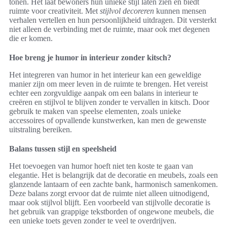
tonen. Het laat bewoners hun unieke stijl laten zien en biedt
ruimte voor creativiteit. Met
stijlvol decoreren
kunnen mensen
verhalen vertellen en hun persoonlijkheid uitdragen. Dit versterkt
niet alleen de verbinding met de ruimte, maar ook met degenen
die er komen.
Hoe breng je humor in interieur zonder kitsch?
Het integreren van humor in het interieur kan een geweldige
manier zijn om meer leven in de ruimte te brengen. Het vereist
echter een zorgvuldige aanpak om een balans in interieur te
creëren en stijlvol te blijven zonder te vervallen in kitsch. Door
gebruik te maken van speelse elementen, zoals unieke
accessoires of opvallende kunstwerken, kan men de gewenste
uitstraling bereiken.
Balans tussen stijl en speelsheid
Het toevoegen van humor hoeft niet ten koste te gaan van
elegantie. Het is belangrijk dat de decoratie en meubels, zoals een
glanzende lantaarn of een zachte bank, harmonisch samenkomen.
Deze balans zorgt ervoor dat de ruimte niet alleen uitnodigend,
maar ook stijlvol blijft. Een voorbeeld van stijlvolle decoratie is
het gebruik van grappige tekstborden of ongewone meubels, die
een unieke toets geven zonder te veel te overdrijven.