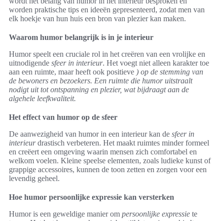
wordt het belang van humor in het interieur besproken en
worden praktische tips en ideeën gepresenteerd, zodat men van
elk hoekje van hun huis een bron van plezier kan maken.
Waarom humor belangrijk is in je interieur
Humor speelt een cruciale rol in het creëren van een vrolijke en
uitnodigende
sfeer in interieur
. Het voegt niet alleen karakter toe
aan een ruimte, maar heeft ook positieve
) op de stemming van
de bewoners en bezoekers. Een ruimte die humor uitstraalt
nodigt uit tot ontspanning en plezier, wat bijdraagt aan de
algehele leefkwaliteit.
Het effect van humor op de sfeer
De aanwezigheid van humor in een interieur kan de
sfeer in
interieur
drastisch verbeteren. Het maakt ruimtes minder formeel
en creëert een omgeving waarin mensen zich comfortabel en
welkom voelen. Kleine speelse elementen, zoals ludieke kunst of
grappige accessoires, kunnen de toon zetten en zorgen voor een
levendig geheel.
Hoe humor persoonlijke expressie kan versterken
Humor is een geweldige manier om
persoonlijke expressie
te