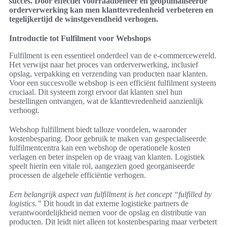
succes. Door effectief voorraadbeheer en geoptimaliseerde
orderverwerking kan men klanttevredenheid verbeteren en
tegelijkertijd de winstgevendheid verhogen.
Introductie tot Fulfilment voor Webshops
Fulfilment is een essentieel onderdeel van de e-commercewereld.
Het verwijst naar het proces van orderverwerking, inclusief
opslag, verpakking en verzending van producten naar klanten.
Voor een succesvolle webshop is een efficiënt fulfilment systeem
cruciaal. Dit systeem zorgt ervoor dat klanten snel hun
bestellingen ontvangen, wat de klanttevredenheid aanzienlijk
verhoogt.
Webshop fulfillment biedt talloze voordelen, waaronder
kostenbesparing. Door gebruik te maken van gespecialiseerde
fulfilmentcentra kan een webshop de operationele kosten
verlagen en beter inspelen op de vraag van klanten. Logistiek
speelt hierin een vitale rol, aangezien goed georganiseerde
processen de algehele efficiëntie verhogen.
Een belangrijk aspect van fulfillment is het concept “fulfilled by
logistics.”
Dit houdt in dat externe logistieke partners de
verantwoordelijkheid nemen voor de opslag en distributie van
producten. Dit leidt niet alleen tot kostenbesparing maar verbetert