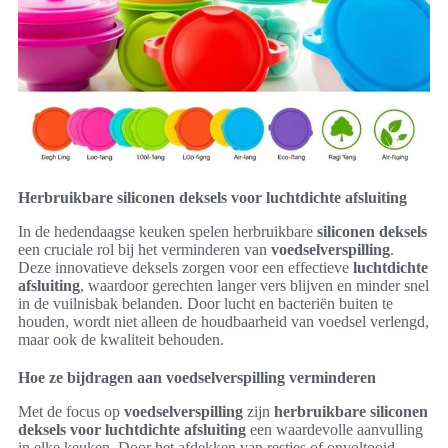
Herbruikbare siliconen deksels voor luchtdichte afsluiting
In de hedendaagse keuken spelen herbruikbare
siliconen deksels
een cruciale rol bij het verminderen van
voedselverspilling
.
Deze innovatieve deksels zorgen voor een effectieve
luchtdichte
afsluiting
, waardoor gerechten langer vers blijven en minder snel
in de vuilnisbak belanden. Door lucht en bacteriën buiten te
houden, wordt niet alleen de houdbaarheid van voedsel verlengd,
maar ook de kwaliteit behouden.
Hoe ze bijdragen aan voedselverspilling verminderen
Met de focus op
voedselverspilling
zijn
herbruikbare siliconen
deksels voor luchtdichte afsluiting
een waardevolle aanvulling
in elke keuken. Door het afdekken van restjes of onvoltooid