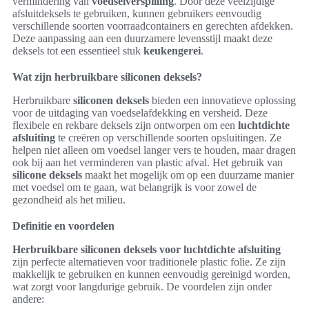
vermindering van
voedselverspilling
. Door deze veelzijdige
afsluitdeksels te gebruiken, kunnen gebruikers eenvoudig
verschillende soorten voorraadcontainers en gerechten afdekken.
Deze aanpassing aan een duurzamere levensstijl maakt deze
deksels tot een essentieel stuk
keukengerei
.
Wat zijn herbruikbare siliconen deksels?
Herbruikbare
siliconen deksels
bieden een innovatieve oplossing
voor de uitdaging van voedselafdekking en versheid. Deze
flexibele en rekbare deksels zijn ontworpen om een
luchtdichte
afsluiting
te creëren op verschillende soorten opsluitingen. Ze
helpen niet alleen om voedsel langer vers te houden, maar dragen
ook bij aan het verminderen van plastic afval. Het gebruik van
silicone deksels
maakt het mogelijk om op een duurzame manier
met voedsel om te gaan, wat belangrijk is voor zowel de
gezondheid als het milieu.
Definitie en voordelen
Herbruikbare siliconen deksels voor luchtdichte afsluiting
zijn perfecte alternatieven voor traditionele plastic folie. Ze zijn
makkelijk te gebruiken en kunnen eenvoudig gereinigd worden,
wat zorgt voor langdurige gebruik. De voordelen zijn onder
andere: