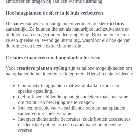
atmosfeer en dragen bij aan een warme uitstraling.
Hoe hangplanten de sfeer in je huis verbeteren
De aanwezigheid van hangplanten verbetert de
sfeer in huis
aanzienlijk. Ze kunnen dienen als natuurlijke luchtzuiveraars en
bijdragen aan een gezondere leefomgeving. Bovendien creëren
ze een speelse en levendige uitstraling, waardoor elk hoekje van
de ruimte een beetje extra charme krijgt.
Creatieve manieren om hangplanten te stylen
Voor
creatieve planten styling
zijn er talloze mogelijkheden om
hangplanten in het interieur te integreren. Hier zijn enkele ideeën:
Combineer hangplanten met wandplanken voor een
speelse opstelling.
Gebruik verschillende ophangtechnieken zoals macramé,
om textuur en beweging toe te voegen.
Stel een groepje van verschillende soorten hangplanten
samen voor visuele variatie.
Integreer thematische decoraties, zoals houten accessoires
of kleurrijke potten, om een samenhangend geheel te
creëren.