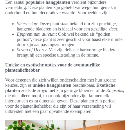
Een aantal
populaire hangplanten
verdient bijzondere
vermelding. Deze planten zijn geliefd vanwege hun gemak in
onderhoud en hun decoratieve waarde. Voorbeelden zijn:
Sinese slap
: Deze plant staat bekend om zijn prachtige,
hangende bladeren en is ideaal voor een gezellige sfeer.
Epipremnum aureum
: Ook wel bekend als “golden
pothos”, deze plant is zeer geschikt voor haast elke ruimte
door zijn aanpassingsvermogen.
String of Hearts
: Met zijn delicate hartvormige bladeren
brengt hij een speelse uitstraling in de ruimte.
Unieke en exotische opties voor de avontuurlijke
plantenliefhebber
Voor degenen die zich willen onderscheiden met hun groene
keuzes, zijn er
unieke hangplanten
beschikbaar.
Exotische
planten
zoals de
Hoya
met zijn geurige bloemen of de
Rhipsalis
,
die niet alleen mooi, maar ook bijzonder zijn, kunnen elk
interieur een extra dimensie geven. Deze planten zijn perfect
voor de plantenliefhebber die zijn of haar verzameling wil
uitbreiden met een paar opvallende exemplaren.