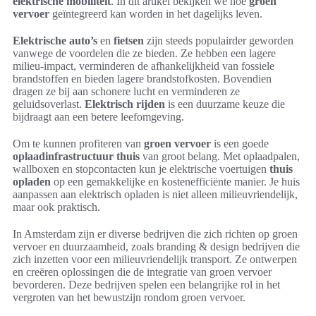
elektrische mobiliteit
. In dit artikel bekijken we hoe
groen
vervoer
geïntegreerd kan worden in het dagelijks leven.
Elektrische auto’s
en
fietsen
zijn steeds populairder geworden
vanwege de voordelen die ze bieden. Ze hebben een lagere
milieu-impact, verminderen de afhankelijkheid van fossiele
brandstoffen en bieden lagere brandstofkosten. Bovendien
dragen ze bij aan schonere lucht en verminderen ze
geluidsoverlast.
Elektrisch rijden
is een duurzame keuze die
bijdraagt aan een betere leefomgeving.
Om te kunnen profiteren van
groen vervoer
is een goede
oplaadinfrastructuur thuis
van groot belang. Met oplaadpalen,
wallboxen en stopcontacten kun je elektrische voertuigen
thuis
opladen
op een gemakkelijke en kostenefficiënte manier. Je huis
aanpassen aan elektrisch opladen is niet alleen milieuvriendelijk,
maar ook praktisch.
In Amsterdam zijn er diverse bedrijven die zich richten op groen
vervoer en duurzaamheid, zoals branding & design bedrijven die
zich inzetten voor een milieuvriendelijk transport. Ze ontwerpen
en creëren oplossingen die de integratie van groen vervoer
bevorderen. Deze bedrijven spelen een belangrijke rol in het
vergroten van het bewustzijn rondom groen vervoer.