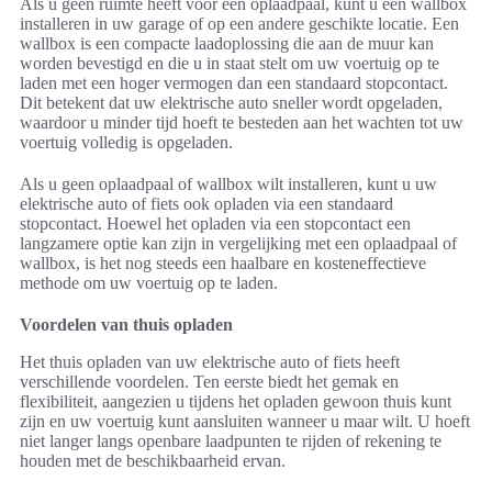
Als u geen ruimte heeft voor een oplaadpaal, kunt u een wallbox
installeren in uw garage of op een andere geschikte locatie. Een
wallbox is een compacte laadoplossing die aan de muur kan
worden bevestigd en die u in staat stelt om uw voertuig op te
laden met een hoger vermogen dan een standaard stopcontact.
Dit betekent dat uw elektrische auto sneller wordt opgeladen,
waardoor u minder tijd hoeft te besteden aan het wachten tot uw
voertuig volledig is opgeladen.
Als u geen oplaadpaal of wallbox wilt installeren, kunt u uw
elektrische auto of fiets ook opladen via een standaard
stopcontact. Hoewel het opladen via een stopcontact een
langzamere optie kan zijn in vergelijking met een oplaadpaal of
wallbox, is het nog steeds een haalbare en kosteneffectieve
methode om uw voertuig op te laden.
Voordelen van thuis opladen
Het thuis opladen van uw elektrische auto of fiets heeft
verschillende voordelen. Ten eerste biedt het gemak en
flexibiliteit, aangezien u tijdens het opladen gewoon thuis kunt
zijn en uw voertuig kunt aansluiten wanneer u maar wilt. U hoeft
niet langer langs openbare laadpunten te rijden of rekening te
houden met de beschikbaarheid ervan.