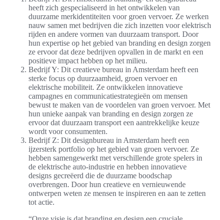
heeft zich gespecialiseerd in het ontwikkelen van
duurzame merkidentiteiten voor groen vervoer. Ze werken
nauw samen met bedrijven die zich inzetten voor elektrisch
rijden en andere vormen van duurzaam transport. Door
hun expertise op het gebied van branding en design zorgen
ze ervoor dat deze bedrijven opvallen in de markt en een
positieve impact hebben op het milieu.
Bedrijf Y: Dit creatieve bureau in Amsterdam heeft een
sterke focus op duurzaamheid, groen vervoer en
elektrische mobiliteit. Ze ontwikkelen innovatieve
campagnes en communicatiestrategieën om mensen
bewust te maken van de voordelen van groen vervoer. Met
hun unieke aanpak van branding en design zorgen ze
ervoor dat duurzaam transport een aantrekkelijke keuze
wordt voor consumenten.
Bedrijf Z: Dit designbureau in Amsterdam heeft een
ijzersterk portfolio op het gebied van groen vervoer. Ze
hebben samengewerkt met verschillende grote spelers in
de elektrische auto-industrie en hebben innovatieve
designs gecreëerd die de duurzame boodschap
overbrengen. Door hun creatieve en vernieuwende
ontwerpen weten ze mensen te inspireren en aan te zetten
tot actie.
“Onze visie is dat branding en design een cruciale