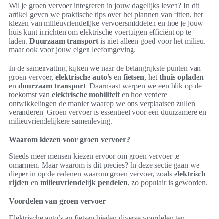
Wil je groen vervoer integreren in jouw dagelijks leven? In dit
artikel geven we praktische tips over het plannen van ritten, het
kiezen van milieuvriendelijke vervoersmiddelen en hoe je jouw
huis kunt inrichten om elektrische voertuigen efficiënt op te
laden.
Duurzaam transport
is niet alleen goed voor het milieu,
maar ook voor jouw eigen leefomgeving.
In de samenvatting kijken we naar de belangrijkste punten van
groen vervoer,
elektrische auto’s
en
fietsen
, het
thuis opladen
en
duurzaam transport
. Daarnaast werpen we een blik op de
toekomst van
elektrische mobiliteit
en hoe verdere
ontwikkelingen de manier waarop we ons verplaatsen zullen
veranderen. Groen vervoer is essentieel voor een duurzamere en
milieuvriendelijkere samenleving.
Waarom kiezen voor groen vervoer?
Steeds meer mensen kiezen ervoor om groen vervoer te
omarmen. Maar waarom is dit precies? In deze sectie gaan we
dieper in op de redenen waarom groen vervoer, zoals
elektrisch
rijden
en
milieuvriendelijk pendelen
, zo populair is geworden.
Voordelen van groen vervoer
Elektrische auto’s en fietsen bieden diverse voordelen ten