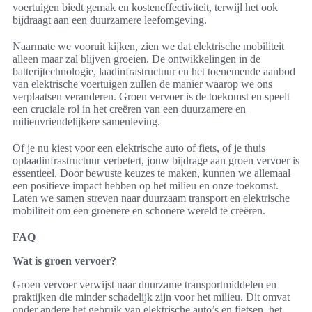
voertuigen biedt gemak en kosteneffectiviteit, terwijl het ook
bijdraagt aan een duurzamere leefomgeving.
Naarmate we vooruit kijken, zien we dat elektrische mobiliteit
alleen maar zal blijven groeien. De ontwikkelingen in de
batterijtechnologie, laadinfrastructuur en het toenemende aanbod
van elektrische voertuigen zullen de manier waarop we ons
verplaatsen veranderen. Groen vervoer is de toekomst en speelt
een cruciale rol in het creëren van een duurzamere en
milieuvriendelijkere samenleving.
Of je nu kiest voor een elektrische auto of fiets, of je thuis
oplaadinfrastructuur verbetert, jouw bijdrage aan groen vervoer is
essentieel. Door bewuste keuzes te maken, kunnen we allemaal
een positieve impact hebben op het milieu en onze toekomst.
Laten we samen streven naar duurzaam transport en elektrische
mobiliteit om een groenere en schonere wereld te creëren.
FAQ
Wat is groen vervoer?
Groen vervoer verwijst naar duurzame transportmiddelen en
praktijken die minder schadelijk zijn voor het milieu. Dit omvat
onder andere het gebruik van elektrische auto’s en fietsen, het