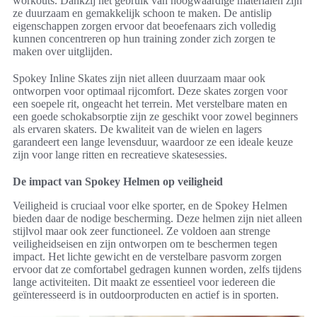
workouts. Dankzij het gebruik van hoogwaardige materialen zijn
ze duurzaam en gemakkelijk schoon te maken. De antislip
eigenschappen zorgen ervoor dat beoefenaars zich volledig
kunnen concentreren op hun training zonder zich zorgen te
maken over uitglijden.
Spokey Inline Skates zijn niet alleen duurzaam maar ook
ontworpen voor optimaal rijcomfort. Deze skates zorgen voor
een soepele rit, ongeacht het terrein. Met verstelbare maten en
een goede schokabsorptie zijn ze geschikt voor zowel beginners
als ervaren skaters. De kwaliteit van de wielen en lagers
garandeert een lange levensduur, waardoor ze een ideale keuze
zijn voor lange ritten en recreatieve skatesessies.
De impact van Spokey Helmen op veiligheid
Veiligheid is cruciaal voor elke sporter, en de Spokey Helmen
bieden daar de nodige bescherming. Deze helmen zijn niet alleen
stijlvol maar ook zeer functioneel. Ze voldoen aan strenge
veiligheidseisen en zijn ontworpen om te beschermen tegen
impact. Het lichte gewicht en de verstelbare pasvorm zorgen
ervoor dat ze comfortabel gedragen kunnen worden, zelfs tijdens
lange activiteiten. Dit maakt ze essentieel voor iedereen die
geïnteresseerd is in outdoorproducten en actief is in sporten.