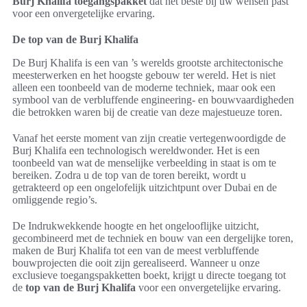
Burj Khalifa toegangspakket
dat het beste bij uw wensen past
voor een onvergetelijke ervaring.
De top van de Burj Khalifa
De Burj Khalifa is een van ’s werelds grootste architectonische
meesterwerken en het hoogste gebouw ter wereld. Het is niet
alleen een toonbeeld van de moderne techniek, maar ook een
symbool van de verbluffende engineering- en bouwvaardigheden
die betrokken waren bij de creatie van deze majestueuze toren.
Vanaf het eerste moment van zijn creatie vertegenwoordigde de
Burj Khalifa een technologisch wereldwonder. Het is een
toonbeeld van wat de menselijke verbeelding in staat is om te
bereiken. Zodra u de top van de toren bereikt, wordt u
getrakteerd op een ongelofelijk uitzichtpunt over Dubai en de
omliggende regio’s.
De Indrukwekkende hoogte en het ongelooflijke uitzicht,
gecombineerd met de techniek en bouw van een dergelijke toren,
maken de Burj Khalifa tot een van de meest verbluffende
bouwprojecten die ooit zijn gerealiseerd. Wanneer u onze
exclusieve toegangspakketten boekt, krijgt u directe toegang tot
de
top van de Burj Khalifa
voor een onvergetelijke ervaring.