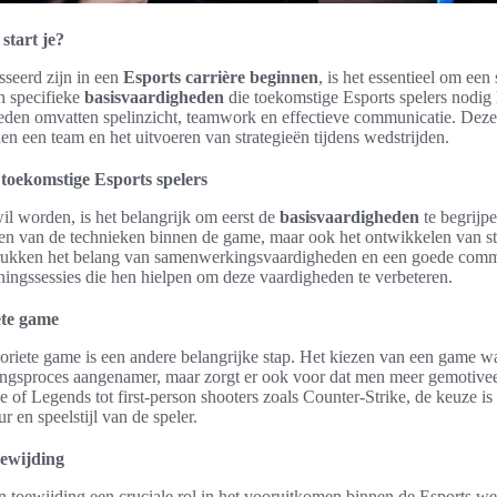
 start je?
sseerd zijn in een
Esports carrière beginnen
, is het essentieel om een 
n specifieke
basisvaardigheden
die toekomstige Esports spelers nodig
heden omvatten spelinzicht, teamwork en effectieve communicatie. Deze 
en een team en het uitvoeren van strategieën tijdens wedstrijden.
toekomstige Esports spelers
il worden, is het belangrijk om eerst de
basisvaardigheden
te begrijpe
eren van de technieken binnen de game, maar ook het ontwikkelen van str
drukken het belang van samenwerkingsvaardigheden en een goede commu
ingssessies die hen hielpen om deze vaardigheden te verbeteren.
ete game
voriete game is een andere belangrijke stap. Het kiezen van een game wa
iningsproces aangenamer, maar zorgt er ook voor dat men meer gemotivee
f Legends tot first-person shooters zoals Counter-Strike, de keuze is 
r en speelstijl van de speler.
oewijding
 en toewijding een cruciale rol in het vooruitkomen binnen de Esports we