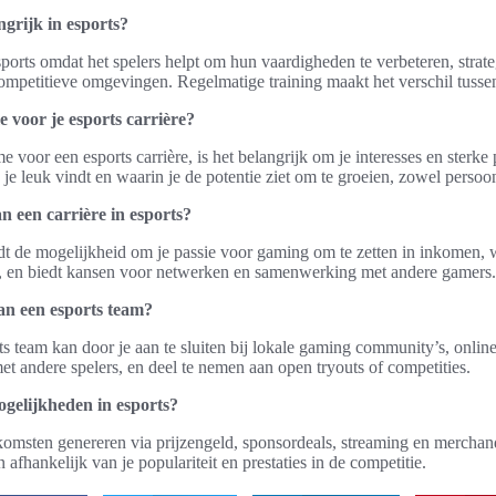
grijk in esports?
esports omdat het spelers helpt om hun vaardigheden te verbeteren, strat
competitieve omgevingen. Regelmatige training maakt het verschil tusse
e voor je esports carrière?
e voor een esports carrière, is het belangrijk om je interesses en sterk
e leuk vindt en waarin je de potentie ziet om te groeien, zowel persoonl
n een carrière in esports?
iedt de mogelijkheid om je passie voor gaming om te zetten in inkomen,
e, en biedt kansen voor netwerken en samenwerking met andere gamers.
an een esports team?
s team kan door je aan te sluiten bij lokale gaming community’s, online
t andere spelers, en deel te nemen aan open tryouts of competities.
gelijkheden in esports?
komsten genereren via prijzengeld, sponsordeals, streaming en mercha
afhankelijk van je populariteit en prestaties in de competitie.