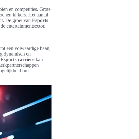
ooien en competities. Grote
enen kijkers. Het aantal
oot. De groei van
Esports
 de entertainmentsector.
 tot een volwaardige baan,
ing dynamisch en
n
Esports carrière
kan
 merkpartnerschappen
mogelijkheid om