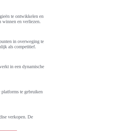
egieën te ontwikkelen en
n winnen en verliezen.
e punten in overweging te
ijk als competitief.
 werkt in een dynamische
 platforms te gebruiken
ndise verkopen. De