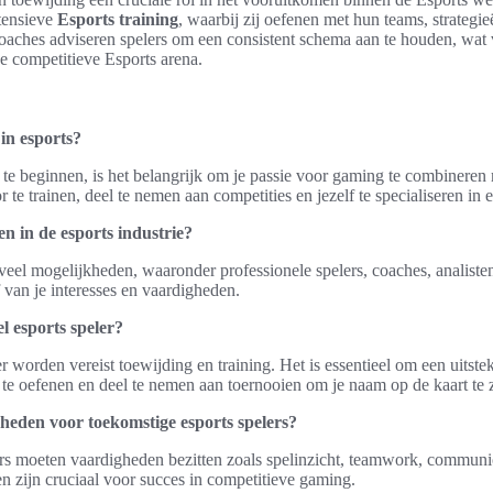
tensieve
Esports training
, waarbij zij oefenen met hun teams, strateg
oaches adviseren spelers om een consistent schema aan te houden, wat 
e competitieve Esports arena.
 in esports?
 te beginnen, is het belangrijk om je passie voor gaming te combineren 
 te trainen, deel te nemen aan competities en jezelf te specialiseren in 
n in de esports industrie?
 veel mogelijkheden, waaronder professionele spelers, coaches, analiste
f van je interesses en vaardigheden.
l esports speler?
er worden vereist toewijding en training. Het is essentieel om een uitst
 te oefenen en deel te nemen aan toernooien om je naam op de kaart te z
gheden voor toekomstige esports spelers?
rs moeten vaardigheden bezitten zoals spelinzicht, teamwork, communic
 zijn cruciaal voor succes in competitieve gaming.