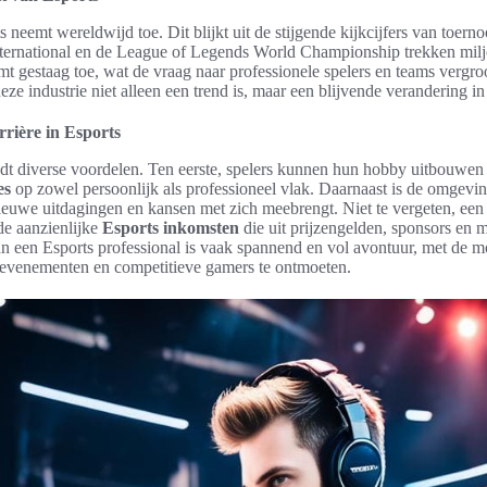
s neemt wereldwijd toe. Dit blijkt uit de stijgende kijkcijfers van toern
ernational en de League of Legends World Championship trekken miljo
mt gestaag toe, wat de vraag naar professionele spelers en teams vergr
eze industrie niet alleen een trend is, maar een blijvende verandering in
rrière in Esports
iedt diverse voordelen. Ten eerste, spelers kunnen hun hobby uitbouwen
es
op zowel persoonlijk als professioneel vlak. Daarnaast is de omgev
nieuwe uitdagingen en kansen met zich meebrengt. Niet te vergeten, ee
 de aanzienlijke
Esports inkomsten
die uit prijzengelden, sponsors en
an een Esports professional is vaak spannend en vol avontuur, met de 
 evenementen en competitieve gamers te ontmoeten.