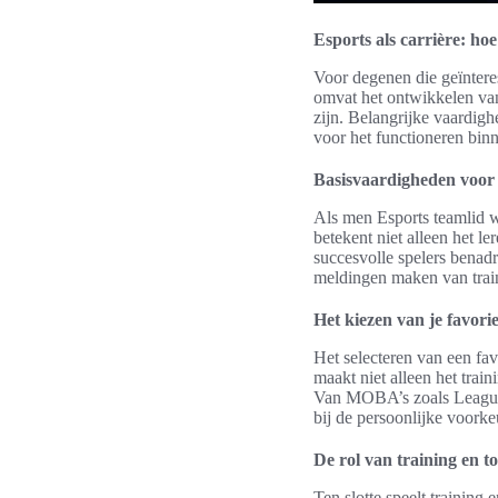
Esports als carrière: hoe
Voor degenen die geïntere
omvat het ontwikkelen va
zijn. Belangrijke vaardig
voor het functioneren binn
Basisvaardigheden voor 
Als men Esports teamlid w
betekent niet alleen het l
succesvolle spelers bena
meldingen maken van train
Het kiezen van je favori
Het selecteren van een fa
maakt niet alleen het tra
Van MOBA’s zoals League o
bij de persoonlijke voorkeu
De rol van training en t
Ten slotte speelt training