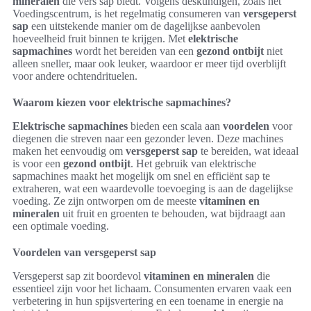
mineralen
die vers sap biedt. Volgens deskundigen, zoals het
Voedingscentrum, is het regelmatig consumeren van
versgeperst
sap
een uitstekende manier om de dagelijkse aanbevolen
hoeveelheid fruit binnen te krijgen. Met
elektrische
sapmachines
wordt het bereiden van een
gezond ontbijt
niet
alleen sneller, maar ook leuker, waardoor er meer tijd overblijft
voor andere ochtendrituelen.
Waarom kiezen voor elektrische sapmachines?
Elektrische sapmachines
bieden een scala aan
voordelen
voor
diegenen die streven naar een gezonder leven. Deze machines
maken het eenvoudig om
versgeperst sap
te bereiden, wat ideaal
is voor een
gezond ontbijt
. Het gebruik van elektrische
sapmachines maakt het mogelijk om snel en efficiënt sap te
extraheren, wat een waardevolle toevoeging is aan de dagelijkse
voeding. Ze zijn ontworpen om de meeste
vitaminen en
mineralen
uit fruit en groenten te behouden, wat bijdraagt aan
een optimale voeding.
Voordelen van versgeperst sap
Versgeperst sap zit boordevol
vitaminen en mineralen
die
essentieel zijn voor het lichaam. Consumenten ervaren vaak een
verbetering in hun spijsvertering en een toename in energie na