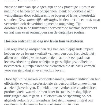
Naast de luxe van spa-dagen zijn er ook prachtige uitjes in de
natuur die helpen om te ontspannen. Denk bijvoorbeeld aan
wandelingen door schilderachtige bossen of langs uitgestrekte
stranden. Deze
natuurlijke uitstapjes
bieden niet alleen rust, maar
versterken ook de verbinding met de omgeving. Tijd
doorbrengen in de buitenlucht bevordert de mentale helderheid
en laat men even ontsnappen aan de dagelijkse routine.
Hoe een ontspannen dag uw leven kan verbeteren
Een regelmatige ontspannen dag kan een diepgaande impact
hebben op de levenskwaliteit van een persoon. Het biedt niet
alleen onmiddellijke stressreductie, maar ook een pad naar
levensverbetering door welzijn en geestelijke gezondheid te
bevorderen. Dit zijn essentiële elementen die de basis vormen
voor een gelukkig en evenwichtig leven.
Door tijd vrij te maken voor ontspanning, kunnen individuen hun
efficiëntie zowel in professionele als persoonlijke omgevingen
aanzienlijk verhogen. Dit leidt tot een verbeterde creativiteit en
productiviteit, waardoor men beter in staat is om dagelijkse
uitdagingen aan te gaan. Het effect van ontspanning op het
algehele geluk is onmiskenbaar; het stelt mensen in staat om
positiever te denken en beter met stress om te gaan.