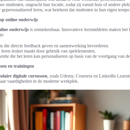
or studenten, ongeacht hun locatie, zodat zij vanuit huis of andere ple
gepersonaliseerd leren, wat betekent dat studenten in hun eigen tempo 
op online onderwijs
nline onderwijs
is onmiskenbaar. Innovatieve leermiddelen maken het le
jn:
rms die directe feedback geven en samenwerking bevorderen.
t leren leuker maakt door gebruik van spelelementen.
entie die het leren kan personaliseren op basis van de voortgang van de
ssen en trainingen
ulaire digitale cursussen
, zoals Udemy, Coursera en LinkedIn Learni
naar vaardigheden in de moderne werkplek.