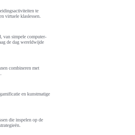
idingsactiviteiten te
n virtuele klaslessen.
rd, van simpele computer-
daag de dag wereldwijde
kunnen combineren met
.
 gamificatie en kunstmatige
ssen die inspelen op de
trategieën.