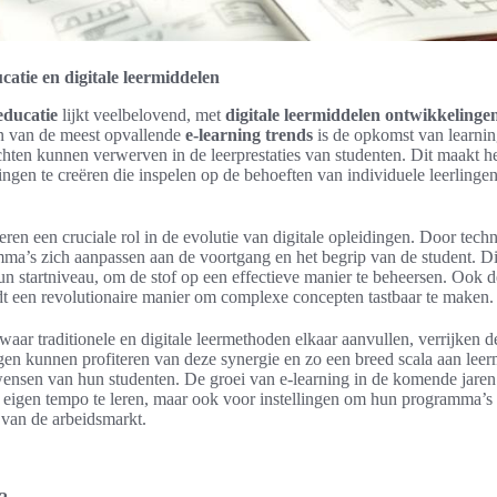
atie en digitale leermiddelen
educatie
lijkt veelbelovend, met
digitale leermiddelen ontwikkelinge
n van de meest opvallende
e-learning trends
is de opkomst van learnin
ichten kunnen verwerven in de leerprestaties van studenten. Dit maakt 
ingen te creëren die inspelen op de behoeften van individuele leerlingen,
eren een cruciale rol in de evolutie van digitale opleidingen. Door techn
a’s zich aanpassen aan de voortgang en het begrip van de student. Di
n startniveau, om de stof op een effectieve manier te beheersen. Ook de
edt een revolutionaire manier om complexe concepten tastbaar te maken.
ar traditionele en digitale leermethoden elkaar aanvullen, verrijken d
ngen kunnen profiteren van deze synergie en zo een breed scala aan le
wensen van hun studenten. De groei van e-learning in de komende jaren 
eigen tempo te leren, maar ook voor instellingen om hun programma’s 
 van de arbeidsmarkt.