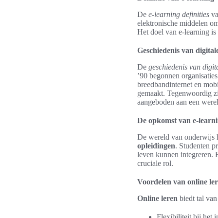
De
e-learning definities
va
elektronische middelen om 
Het doel van e-learning is
Geschiedenis van digital
De
geschiedenis van digit
’90 begonnen organisaties 
breedbandinternet en mob
gemaakt. Tegenwoordig zi
aangeboden aan een werel
De opkomst van e-learnin
De wereld van onderwijs h
opleidingen
. Studenten p
leven kunnen integreren. F
cruciale rol.
Voordelen van online le
Online leren
biedt tal van
Flexibiliteit bij he