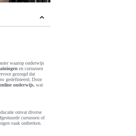
anier waarop onderwijs
rainingen
en cursussen
 ervoor gezorgd dat
euw gedefinieerd. Door
online onderwijs
, wat
ducatie omvat diverse
fgestuurde cursussen of
evingen vaak ontbreken.