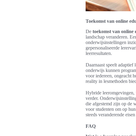
Toekomst van online educ
De
toekomst van online 
landschap veranderen. Ee
onderwijsinstellingen inz
gepersonaliseerde lerervar
leerresultaten.
Daarnaast speelt adaptief l
onderwijs kunnen programm
voor iedereen, ongeacht hu
reality in lesmethoden bi
Hybride leeromgevingen, wa
verder. Onderwijsinstelli
die afgestemd zijn op de 
voor studenten om op hun 
steeds veranderende eisen
FAQ