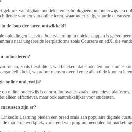
s?
et gebruik van digitale middelen en technologieën om onderwijs- en ople
schillende vormen van online leren, waaronder zelfgestuurde cursussen e
h in de loop der jaren ontwikkeld?
le opleidingen laat zien hoe e-learning in unieke stappen is geëvoluee
amma’s naar uitgebreide leerplatforms zoals Coursera en edX, die van
n online leren?
e voordelen, zoals flexibiliteit, wat betekent dat studenten hun studies 
toegankelijkheid, waardoor mensen overal en te allen tijde kunnen leren
gie online onderwijs?
op online onderwijs is enorm. Innovaties zoals interactieve platforms,
iet alleen effectiever, maar ook aantrekkelijker voor studenten.
 cursussen zijn er?
LinkedIn Learning bieden een breed scala aan populaire digitale cursu
n de moderne werkplek, variërend van programmeertalen tot marketings