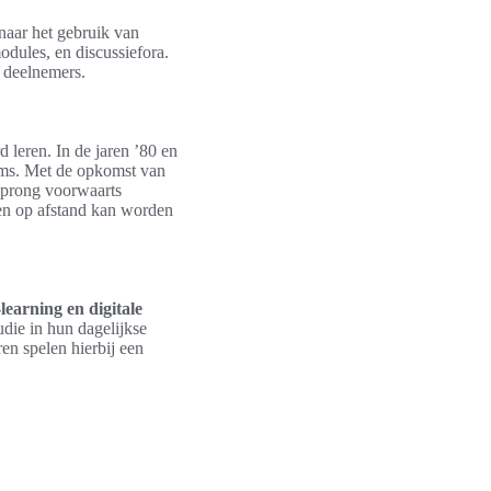
naar het gebruik van
odules, en discussiefora.
e deelnemers.
 leren. In de jaren ’80 en
orms. Met de opkomst van
prong voorwaarts
en op afstand kan worden
learning en digitale
udie in hun dagelijkse
ren spelen hierbij een