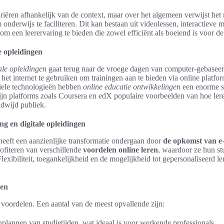
riëren afhankelijk van de context, maar over het algemeen verwijst het 
onderwijs te faciliteren. Dit kan bestaan uit videolessen, interactieve m
 om een leerervaring te bieden die zowel efficiënt als boeiend is voor d
e opleidingen
ale opleidingen
gaat terug naar de vroege dagen van computer-gebaseerd
het internet te gebruiken om trainingen aan te bieden via online platf
iele technologieën hebben
online educatie ontwikkelingen
een enorme s
jn platforms zoals Coursera en edX populaire voorbeelden van hoe ler
dwijd publiek.
g en digitale opleidingen
eeft een aanzienlijke transformatie ondergaan door
de opkomst van e-
rofiteren van verschillende
voordelen online leren
, waardoor ze hun st
lexibiliteit, toegankelijkheid en de mogelijkheid tot gepersonaliseerd le
ren
 voordelen. Een aantal van de meest opvallende zijn:
t inplannen van studietijden, wat ideaal is voor werkende professionals.