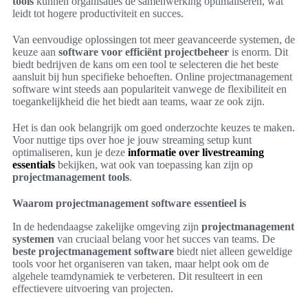
tools
kunnen organisaties de samenwerking optimaliseren, wat
leidt tot hogere productiviteit en succes.
Van eenvoudige oplossingen tot meer geavanceerde systemen, de
keuze aan
software voor efficiënt projectbeheer
is enorm. Dit
biedt bedrijven de kans om een tool te selecteren die het beste
aansluit bij hun specifieke behoeften. Online projectmanagement
software wint steeds aan populariteit vanwege de flexibiliteit en
toegankelijkheid die het biedt aan teams, waar ze ook zijn.
Het is dan ook belangrijk om goed onderzochte keuzes te maken.
Voor nuttige tips over hoe je jouw streaming setup kunt
optimaliseren, kun je deze
informatie over livestreaming
essentials
bekijken, wat ook van toepassing kan zijn op
projectmanagement tools
.
Waarom projectmanagement software essentieel is
In de hedendaagse zakelijke omgeving zijn
projectmanagement
systemen
van cruciaal belang voor het succes van teams. De
beste projectmanagement software
biedt niet alleen geweldige
tools voor het organiseren van taken, maar helpt ook om de
algehele teamdynamiek te verbeteren. Dit resulteert in een
effectievere uitvoering van projecten.