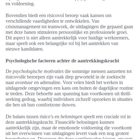
en voldoening.
Bovendien biedt een risicovol beroep vaak kansen om
verschillende vaardigheden te ontwikkelen. Van
crisismanagement tot teamwork, de uitdagingen die gepaard gaan
met deze banen stimuleren persoonlijke en professionele groei.
Dit aspect is niet alleen aantrekkelijk voor huidige werknemers,
maar speelt ook een belangrijke rol bij het aantrekken van
nieuwe kandidaten.
Psychologische factoren achter de aantrekkingskracht
De
psychologische motivaties
die sommige mensen aanzetten tot
risicovolle beroepen zijn vaak diep geworteld in de zoektocht
naar
avontuur
en adrenaline. Voor velen biedt het werken in
uitdagende omgevingen een kans om buiten de dagelijkse routine
te treden. Deze behoefte aan spanning kan voortkomen uit thrill-
seeking gedrag, waarbij individuen zichzelf opzoeken in situaties
die hen uit hun comfortzone duwen.
De balans tussen risico’s en
beloningen
speelt een cruciale rol in
deze aantrekkingskracht. Financiële beloningen kunnen
aantrekkelijk zijn, maar de emotionele voldoening die voortkomt
uit het overwinnen van uitdagingen levert vaak een nog grotere
bevrediging op. Diegenen die deze carrièrepaden kiezen, ervaren