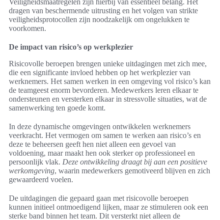
Veiligheidsmaatregelen zijn hierbij van essentieel belang. Het
dragen van beschermende uitrusting en het volgen van strikte
veiligheidsprotocollen zijn noodzakelijk om ongelukken te
voorkomen.
De impact van risico’s op werkplezier
Risicovolle beroepen brengen unieke uitdagingen met zich mee,
die een significante invloed hebben op het werkplezier van
werknemers. Het samen werken in een omgeving vol risico’s kan
de teamgeest enorm bevorderen. Medewerkers leren elkaar te
ondersteunen en versterken elkaar in stressvolle situaties, wat de
samenwerking ten goede komt.
In deze dynamische omgevingen ontwikkelen werknemers
veerkracht. Het vermogen om samen te werken aan risico’s en
deze te beheersen geeft hen niet alleen een gevoel van
voldoening, maar maakt hen ook sterker op professioneel en
persoonlijk vlak.
Deze ontwikkeling draagt bij aan een positieve
werkomgeving
, waarin medewerkers gemotiveerd blijven en zich
gewaardeerd voelen.
De uitdagingen die gepaard gaan met risicovolle beroepen
kunnen initieel ontmoedigend lijken, maar ze stimuleren ook een
sterke band binnen het team. Dit versterkt niet alleen de