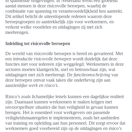
in spannende omgevingen. In Nederland werkt een groeiend
aantal mensen in deze risicovolle beroepen, waarbij de
combinatie van spanning en verantwoordelijkheid hen aantrekt.
Dit artikel belicht de uiteenlopende redenen waarom deze
beroepsgroepen zo aantrekkelijk zijn voor werknemers, en
verkent welke voordelen en uitdagingen zij met zich
meebrengen.
Inleiding tot risicovolle beroepen
De wereld van risicovolle beroepen is breed en gevarieerd. Met
een
introductie risicovolle beroepen
wordt duidelijk dat deze
functies niet voor iedereen zijn weggelegd. Werknemers in deze
sectoren moeten klantgericht, snel en betrouwbaar zijn, wat
uitdagingen met zich meebrengt. De
functieomschrijving
van
deze beroepen omvat vaak taken die onderhevig zijn aan
aanzienlijke
werk en risico’s
.
Risico’s zoals lichamelijke letsels kunnen een dagelijkse realiteit
zijn. Daarnaast kunnen werknemers te maken krijgen met
onvoorspelbare situaties
die hun veiligheid in gevaar kunnen
brengen. Het is essentieel voor werkgevers om passende
veiligheidsmaatregelen te implementeren, zoals het aanbieden
van training en opleiding aan hun personeel. Dit zorgt ervoor dat
werknemers goed voorbereid zijn op de uitdagingen en risico’s