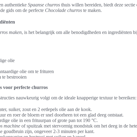
en authentieke
Spaanse churros
thuis willen bereiden, biedt deze sectie
nde gids om de perfecte
Chocolade churros
te maken.
diënten
rros maken
, is het belangrijk om alle benodigdheden en ingrediënten b
ige olie
taardige olie om te frituren
 te bestrooien
es voor perfecte churros
structies nauwkeurig volgt om de ideale knapperige textuur te bereiken:
er, suiker, zout en 2 eetlepels olie aan de kook.
uur en roer de bloem er snel doorheen tot een glad deeg ontstaat.
ige olie in een frituurpan of grote pan tot 190 °C.
s machine
of spuitzak met stervormig mondstuk om het deeg in de hete 
ze goudbruin zijn, ongeveer 2-3 minuten per kant.
eukenpapier en bestrooi met suiker en kaneel.