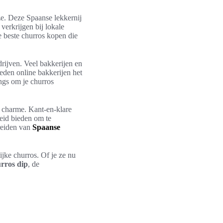
uze. Deze Spaanse lekkernij
 verkrijgen bij lokale
e beste churros kopen die
rijven. Veel bakkerijen en
eden online bakkerijen het
ings om je churros
n charme. Kant-en-klare
heid bieden om te
ereiden van
Spaanse
ijke churros. Of je ze nu
rros dip
, de