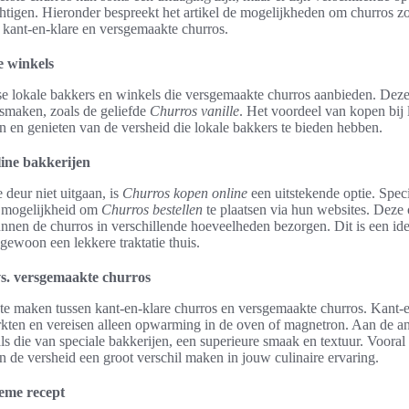
tigen. Hieronder bespreekt het artikel de mogelijkheden om churros zow
 kant-en-klare en versgemaakte churros.
e winkels
rse lokale bakkers en winkels die versgemaakte churros aanbieden. Deze
 smaken, zoals de geliefde
Churros vanille
. Het voordeel van kopen bij l
n en genieten van de versheid die lokale bakkers te bieden hebben.
line bakkerijen
 deur niet uitgaan, is
Churros kopen online
een uitstekende optie. Speci
 mogelijkheid om
Churros bestellen
te plaatsen via hun websites. Deze 
nen de churros in verschillende hoeveelheden bezorgen. Dit is een ide
 gewoon een lekkere traktatie thuis.
s. versgemaakte churros
e te maken tussen kant-en-klare churros en versgemaakte churros. Kant-
kten en vereisen alleen opwarming in de oven of magnetron. Aan de a
s die van speciale bakkerijen, een superieure smaak en textuur. Vooral a
an de versheid een groot verschil maken in jouw culinaire ervaring.
eme recept