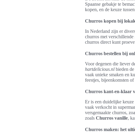
Spaanse gebakje te bemach
kopen, en de keuze tussen
Churros kopen bij lokal
In Nederland zijn er dive
churros met verschillende
churros direct kunt proeve
Churros bestellen bij on
Voor degenen die liever de
hartdelicious.nl
bieden de
vaak unieke smaken en kun
feestjes, bijeenkomsten of
Churros kant-en-klaar v
Er is een duidelijke keuz
vaak verkocht in supermar
versgemaakte churros, zoal
zoals
Churros vanille
, k
Churros maken: het ulti