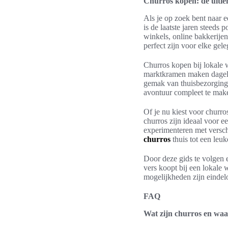
Churros kopen: de ultie
Als je op zoek bent naar e
is de laatste jaren steeds 
winkels, online bakkerije
perfect zijn voor elke gel
Churros kopen bij lokale 
marktkramen maken dagelij
gemak van thuisbezorging. 
avontuur compleet te mak
Of je nu kiest voor churr
churros zijn ideaal voor e
experimenteren met versch
churros
thuis tot een leuke
Door deze gids te volgen e
vers koopt bij een lokale w
mogelijkheden zijn eindel
FAQ
Wat zijn churros en waa