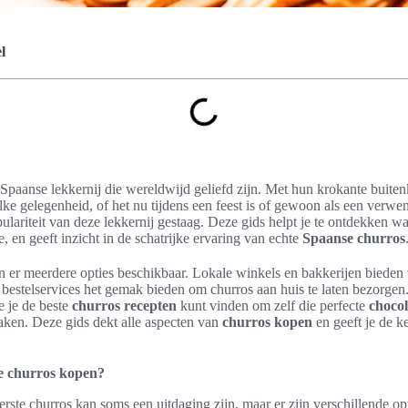
l
 Spaanse lekkernij die wereldwijd geliefd zijn. Met hun krokante buite
elke gelegenheid, of het nu tijdens een feest is of gewoon als een verwe
ulariteit van deze lekkernij gestaag. Deze gids helpt je te ontdekken w
, en geeft inzicht in de schatrijke ervaring van echte
Spaanse churros
n er meerdere opties beschikbaar. Lokale winkels en bakkerijen biede
e bestelservices het gemak bieden om churros aan huis te laten bezorgen.
e je de beste
churros recepten
kunt vinden om zelf die perfecte
choco
ken. Deze gids dekt alle aspecten van
churros kopen
en geeft je de k
e churros kopen?
rste churros kan soms een uitdaging zijn, maar er zijn verschillende opt