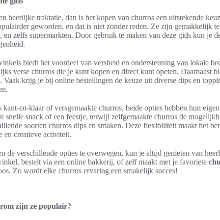
me gids
en heerlijke traktatie, dan is het kopen van churros een uitstekende ke
populairder geworden, en dat is niet zonder reden. Ze zijn gemakkelijk te
n, en zelfs supermarkten. Door gebruik te maken van deze gids kun je d
egenheid.
winkels biedt het voordeel van versheid en ondersteuning van lokale bed
ks verse churros die je kunt kopen en direct kunt opeten. Daarnaast bi
Vaak krijg je bij online bestellingen de keuze uit diverse dips en topp
en.
os kant-en-klaar of versgemaakte churros, beide opties hebben hun eige
en snelle snack of een feestje, terwijl zelfgemaakte churros de mogelijk
illende soorten churros dips en smaken. Deze flexibiliteit maakt het b
 en creatieve activiteit.
n de verschillende opties te overwegen, kun je altijd genieten van heerl
inkel, bestelt via een online bakkerij, of zelf maakt met je favoriete
chu
oos. Zo wordt elke churros ervaring een smakelijk succes!
rom zijn ze populair?