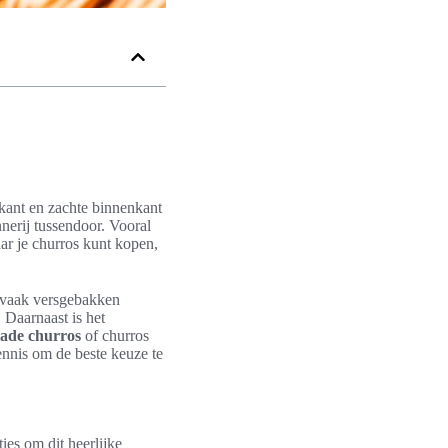
nkant en zachte binnenkant
nnerij tussendoor. Vooral
aar je churros kunt kopen,
.
n vaak versgebakken
 Daarnaast is het
lade churros
of churros
ennis om de beste keuze te
ies om dit heerlijke