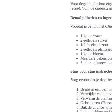
Voor degenen die hun eig
recept
. Volg de onderstaa
Benodigdheden en ingre
Voordat je begint met
Chu
1 kopje water
2 eetlepels suiker
1/2 theelepel zout
2 eetlepels plantaard
1 kopje bloem
Meerdere bekers plan
Suiker en kaneel om
Stap-voor-stap instructi
Zorg ervoor dat je deze in
Breng in een pan wat
Verwijder van het v
Verwarm de plantaard
Gebruik een
Churro
Bak de churros tot 
Laat uitlekken op k