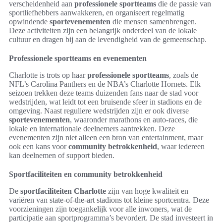
verscheidenheid aan
professionele sportteams
die de passie van
sportliefhebbers aanwakkeren, en organiseert regelmatig
opwindende
sportevenementen
die mensen samenbrengen.
Deze activiteiten zijn een belangrijk onderdeel van de lokale
cultuur en dragen bij aan de levendigheid van de gemeenschap.
Professionele sportteams en evenementen
Charlotte is trots op haar
professionele sportteams
, zoals de
NFL’s Carolina Panthers en de NBA’s Charlotte Hornets. Elk
seizoen trekken deze teams duizenden fans naar de stad voor
wedstrijden, wat leidt tot een bruisende sfeer in stadions en de
omgeving. Naast reguliere wedstrijden zijn er ook diverse
sportevenementen
, waaronder marathons en auto-races, die
lokale en internationale deelnemers aantrekken. Deze
evenementen zijn niet alleen een bron van entertainment, maar
ook een kans voor
community betrokkenheid
, waar iedereen
kan deelnemen of support bieden.
Sportfaciliteiten en community betrokkenheid
De
sportfaciliteiten Charlotte
zijn van hoge kwaliteit en
variëren van state-of-the-art stadions tot kleine sportcentra. Deze
voorzieningen zijn toegankelijk voor alle inwoners, wat de
participatie aan sportprogramma’s bevordert. De stad investeert in