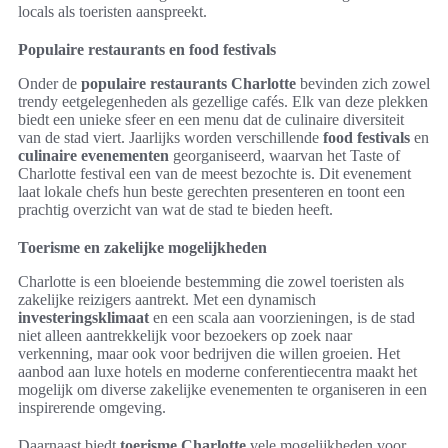
locals als toeristen aanspreekt.
Populaire restaurants en food festivals
Onder de
populaire restaurants Charlotte
bevinden zich zowel
trendy eetgelegenheden als gezellige cafés. Elk van deze plekken
biedt een unieke sfeer en een menu dat de culinaire diversiteit
van de stad viert. Jaarlijks worden verschillende
food festivals
en
culinaire evenementen
georganiseerd, waarvan het Taste of
Charlotte festival een van de meest bezochte is. Dit evenement
laat lokale chefs hun beste gerechten presenteren en toont een
prachtig overzicht van wat de stad te bieden heeft.
Toerisme en zakelijke mogelijkheden
Charlotte is een bloeiende bestemming die zowel toeristen als
zakelijke reizigers aantrekt. Met een dynamisch
investeringsklimaat
en een scala aan voorzieningen, is de stad
niet alleen aantrekkelijk voor bezoekers op zoek naar
verkenning, maar ook voor bedrijven die willen groeien. Het
aanbod aan luxe hotels en moderne conferentiecentra maakt het
mogelijk om diverse zakelijke evenementen te organiseren in een
inspirerende omgeving.
Daarnaast biedt
toerisme Charlotte
vele mogelijkheden voor