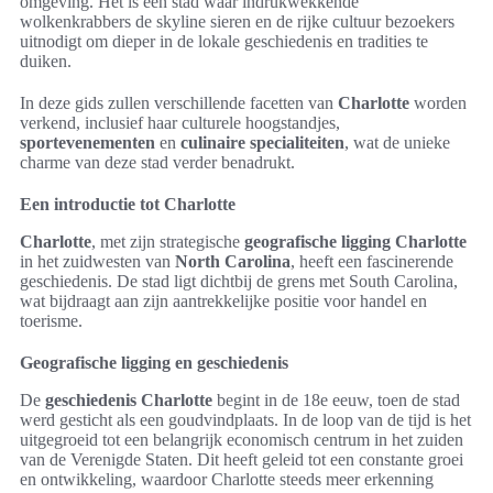
omgeving. Het is een stad waar indrukwekkende
wolkenkrabbers de skyline sieren en de rijke cultuur bezoekers
uitnodigt om dieper in de lokale geschiedenis en tradities te
duiken.
In deze gids zullen verschillende facetten van
Charlotte
worden
verkend, inclusief haar culturele hoogstandjes,
sportevenementen
en
culinaire specialiteiten
, wat de unieke
charme van deze stad verder benadrukt.
Een introductie tot Charlotte
Charlotte
, met zijn strategische
geografische ligging Charlotte
in het zuidwesten van
North Carolina
, heeft een fascinerende
geschiedenis. De stad ligt dichtbij de grens met South Carolina,
wat bijdraagt aan zijn aantrekkelijke positie voor handel en
toerisme.
Geografische ligging en geschiedenis
De
geschiedenis Charlotte
begint in de 18e eeuw, toen de stad
werd gesticht als een goudvindplaats. In de loop van de tijd is het
uitgegroeid tot een belangrijk economisch centrum in het zuiden
van de Verenigde Staten. Dit heeft geleid tot een constante groei
en ontwikkeling, waardoor Charlotte steeds meer erkenning