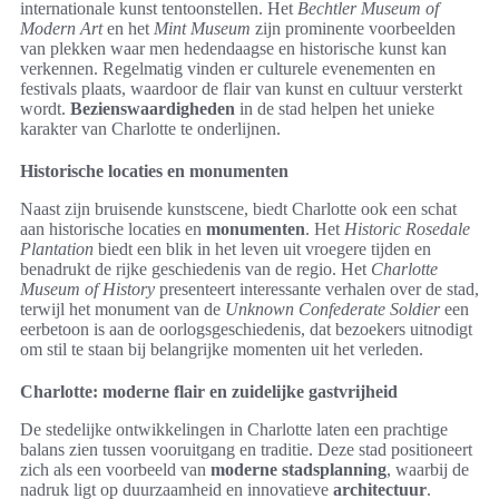
internationale kunst tentoonstellen. Het
Bechtler Museum of
Modern Art
en het
Mint Museum
zijn prominente voorbeelden
van plekken waar men hedendaagse en historische kunst kan
verkennen. Regelmatig vinden er culturele evenementen en
festivals plaats, waardoor de flair van kunst en cultuur versterkt
wordt.
Bezienswaardigheden
in de stad helpen het unieke
karakter van Charlotte te onderlijnen.
Historische locaties en monumenten
Naast zijn bruisende kunstscene, biedt Charlotte ook een schat
aan historische locaties en
monumenten
. Het
Historic Rosedale
Plantation
biedt een blik in het leven uit vroegere tijden en
benadrukt de rijke geschiedenis van de regio. Het
Charlotte
Museum of History
presenteert interessante verhalen over de stad,
terwijl het monument van de
Unknown Confederate Soldier
een
eerbetoon is aan de oorlogsgeschiedenis, dat bezoekers uitnodigt
om stil te staan bij belangrijke momenten uit het verleden.
Charlotte: moderne flair en zuidelijke gastvrijheid
De stedelijke ontwikkelingen in Charlotte laten een prachtige
balans zien tussen vooruitgang en traditie. Deze stad positioneert
zich als een voorbeeld van
moderne stadsplanning
, waarbij de
nadruk ligt op duurzaamheid en innovatieve
architectuur
.