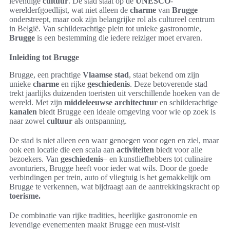
levendige
cultuur
. De stad staat op de
UNESCO
-
werelderfgoedlijst, wat niet alleen de
charme
van
Brugge
onderstreept, maar ook zijn belangrijke rol als cultureel centrum
in België. Van schilderachtige plein tot unieke gastronomie,
Brugge
is een bestemming die iedere reiziger moet ervaren.
Inleiding tot Brugge
Brugge, een prachtige
Vlaamse stad
, staat bekend om zijn
unieke
charme
en rijke
geschiedenis
. Deze betoverende stad
trekt jaarlijks duizenden toeristen uit verschillende hoeken van de
wereld. Met zijn
middeleeuwse architectuur
en schilderachtige
kanalen
biedt Brugge een ideale omgeving voor wie op zoek is
naar zowel
cultuur
als ontspanning.
De stad is niet alleen een waar genoegen voor ogen en ziel, maar
ook een locatie die een scala aan
activiteiten
biedt voor alle
bezoekers. Van
geschiedenis
– en kunstliefhebbers tot culinaire
avonturiers, Brugge heeft voor ieder wat wils. Door de goede
verbindingen per trein, auto of vliegtuig is het gemakkelijk om
Brugge te verkennen, wat bijdraagt aan de aantrekkingskracht op
toerisme.
De combinatie van rijke tradities, heerlijke gastronomie en
levendige evenementen maakt Brugge een must-visit