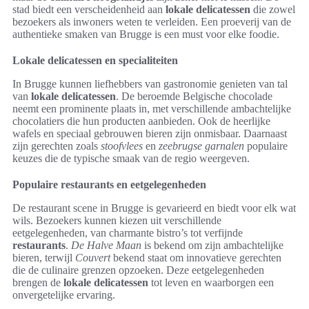
stad biedt een verscheidenheid aan
lokale delicatessen
die zowel
bezoekers als inwoners weten te verleiden. Een proeverij van de
authentieke smaken van Brugge is een must voor elke foodie.
Lokale delicatessen en specialiteiten
In Brugge kunnen liefhebbers van gastronomie genieten van tal
van
lokale delicatessen
. De beroemde Belgische chocolade
neemt een prominente plaats in, met verschillende ambachtelijke
chocolatiers die hun producten aanbieden. Ook de heerlijke
wafels en speciaal gebrouwen bieren zijn onmisbaar. Daarnaast
zijn gerechten zoals
stoofvlees
en
zeebrugse garnalen
populaire
keuzes die de typische smaak van de regio weergeven.
Populaire restaurants en eetgelegenheden
De restaurant scene in Brugge is gevarieerd en biedt voor elk wat
wils. Bezoekers kunnen kiezen uit verschillende
eetgelegenheden, van charmante bistro’s tot verfijnde
restaurants
.
De Halve Maan
is bekend om zijn ambachtelijke
bieren, terwijl
Couvert
bekend staat om innovatieve gerechten
die de culinaire grenzen opzoeken. Deze eetgelegenheden
brengen de
lokale delicatessen
tot leven en waarborgen een
onvergetelijke ervaring.