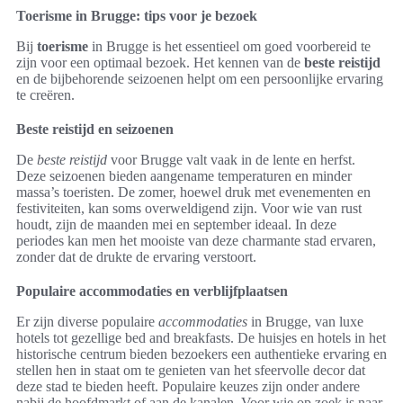
Toerisme in Brugge: tips voor je bezoek
Bij
toerisme
in Brugge is het essentieel om goed voorbereid te
zijn voor een optimaal bezoek. Het kennen van de
beste reistijd
en de bijbehorende seizoenen helpt om een persoonlijke ervaring
te creëren.
Beste reistijd en seizoenen
De
beste reistijd
voor Brugge valt vaak in de lente en herfst.
Deze seizoenen bieden aangename temperaturen en minder
massa’s toeristen. De zomer, hoewel druk met evenementen en
festiviteiten, kan soms overweldigend zijn. Voor wie van rust
houdt, zijn de maanden mei en september ideaal. In deze
periodes kan men het mooiste van deze charmante stad ervaren,
zonder dat de drukte de ervaring verstoort.
Populaire accommodaties en verblijfplaatsen
Er zijn diverse populaire
accommodaties
in Brugge, van luxe
hotels tot gezellige bed and breakfasts. De huisjes en hotels in het
historische centrum bieden bezoekers een authentieke ervaring en
stellen hen in staat om te genieten van het sfeervolle decor dat
deze stad te bieden heeft. Populaire keuzes zijn onder andere
nabij de hoofdmarkt of aan de kanalen. Voor wie op zoek is naar