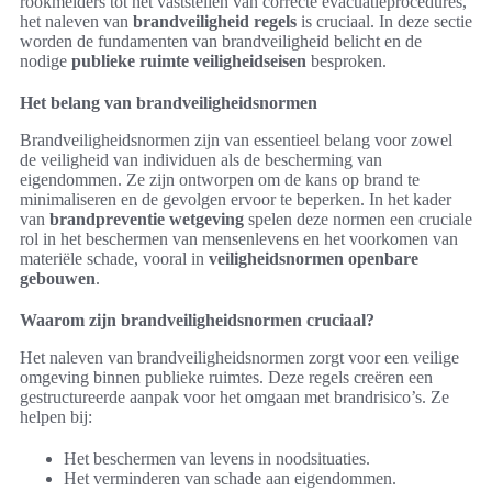
rookmelders tot het vaststellen van correcte evacuatieprocedures,
het naleven van
brandveiligheid regels
is cruciaal. In deze sectie
worden de fundamenten van brandveiligheid belicht en de
nodige
publieke ruimte veiligheidseisen
besproken.
Het belang van brandveiligheidsnormen
Brandveiligheidsnormen zijn van essentieel belang voor zowel
de veiligheid van individuen als de bescherming van
eigendommen. Ze zijn ontworpen om de kans op brand te
minimaliseren en de gevolgen ervoor te beperken. In het kader
van
brandpreventie wetgeving
spelen deze normen een cruciale
rol in het beschermen van mensenlevens en het voorkomen van
materiële schade, vooral in
veiligheidsnormen openbare
gebouwen
.
Waarom zijn brandveiligheidsnormen cruciaal?
Het naleven van brandveiligheidsnormen zorgt voor een veilige
omgeving binnen publieke ruimtes. Deze regels creëren een
gestructureerde aanpak voor het omgaan met brandrisico’s. Ze
helpen bij:
Het beschermen van levens in noodsituaties.
Het verminderen van schade aan eigendommen.