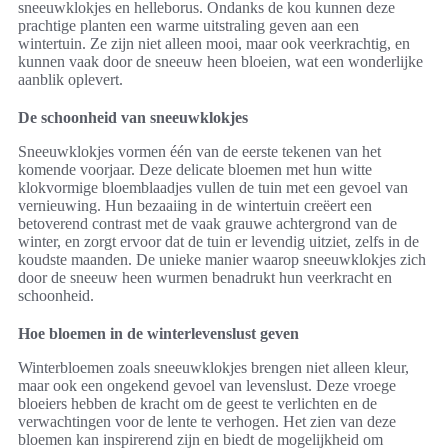
sneeuwklokjes en helleborus. Ondanks de kou kunnen deze
prachtige planten een warme uitstraling geven aan een
wintertuin. Ze zijn niet alleen mooi, maar ook veerkrachtig, en
kunnen vaak door de sneeuw heen bloeien, wat een wonderlijke
aanblik oplevert.
De schoonheid van sneeuwklokjes
Sneeuwklokjes vormen één van de eerste tekenen van het
komende voorjaar. Deze delicate bloemen met hun witte
klokvormige bloemblaadjes vullen de tuin met een gevoel van
vernieuwing. Hun bezaaiing in de wintertuin creëert een
betoverend contrast met de vaak grauwe achtergrond van de
winter, en zorgt ervoor dat de tuin er levendig uitziet, zelfs in de
koudste maanden. De unieke manier waarop sneeuwklokjes zich
door de sneeuw heen wurmen benadrukt hun veerkracht en
schoonheid.
Hoe bloemen in de winterlevenslust geven
Winterbloemen zoals sneeuwklokjes brengen niet alleen kleur,
maar ook een ongekend gevoel van levenslust. Deze vroege
bloeiers hebben de kracht om de geest te verlichten en de
verwachtingen voor de lente te verhogen. Het zien van deze
bloemen kan inspirerend zijn en biedt de mogelijkheid om