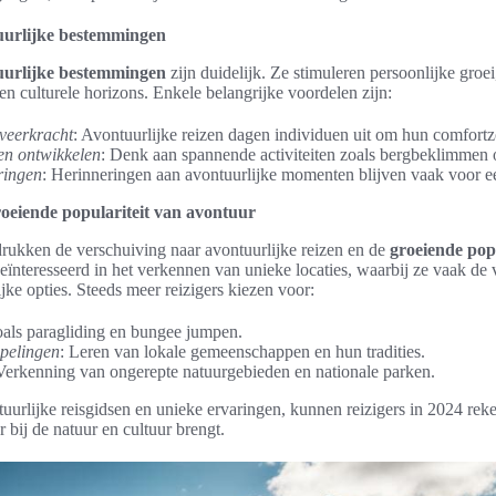
uurlijke bestemmingen
uurlijke bestemmingen
zijn duidelijk. Ze stimuleren persoonlijke groe
n culturele horizons. Enkele belangrijke voordelen zijn:
veerkracht
: Avontuurlijke reizen dagen individuen uit om hun comfortz
n ontwikkelen
: Denk aan spannende activiteiten zoals bergbeklimmen 
ringen
: Herinneringen aan avontuurlijke momenten blijven vaak voor 
roeiende populariteit van avontuur
ukken de verschuiving naar avontuurlijke reizen en de
groeiende pop
eïnteresseerd in het verkennen van unieke locaties, waarbij ze vaak de
ke opties. Steeds meer reizigers kiezen voor:
oals paragliding en bungee jumpen.
pelingen
: Leren van lokale gemeenschappen en hun tradities.
 Verkenning van ongerepte natuurgebieden en nationale parken.
uurlijke reisgidsen en unieke ervaringen, kunnen reizigers in 2024 r
r bij de natuur en cultuur brengt.