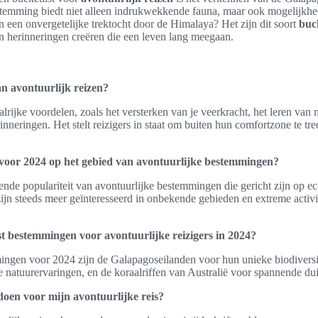
stemming biedt niet alleen indrukwekkende fauna, maar ook mogelijkhe
n een onvergetelijke trektocht door de Himalaya? Het zijn dit soort
buc
en herinneringen creëren die een leven lang meegaan.
an avontuurlijk reizen?
talrijke voordelen, zoals het versterken van je veerkracht, het leren va
inneringen. Het stelt reizigers in staat om buiten hun comfortzone te t
.
r voor 2024 op het gebied van avontuurlijke bestemmingen?
ende populariteit van avontuurlijke bestemmingen die gericht zijn op 
zijn steeds meer geïnteresseerd in onbekende gebieden en extreme activit
st bestemmingen voor avontuurlijke reizigers in 2024?
ingen voor 2024 zijn de Galapagoseilanden voor hun unieke biodiversit
natuurervaringen, en de koraalriffen van Australië voor spannende du
doen voor mijn avontuurlijke reis?