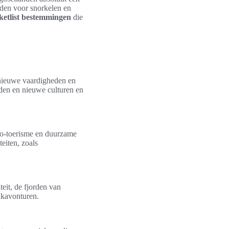
den voor snorkelen en
ketlist bestemmingen
die
n nieuwe vaardigheden en
reden en nieuwe culturen en
eco-toerisme en duurzame
eiten, zoals
eit, de fjorden van
ikavonturen.