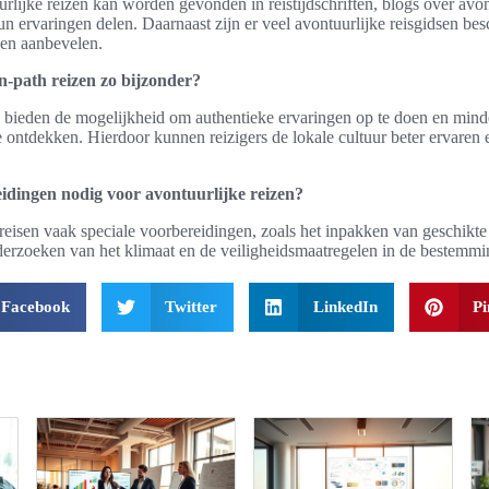
urlijke reizen kan worden gevonden in reistijdschriften, blogs over avo
un ervaringen delen. Daarnaast zijn er veel avontuurlijke reisgidsen be
en aanbevelen.
n-path reizen zo bijzonder?
n bieden de mogelijkheid om authentieke ervaringen op te doen en min
 ontdekken. Hierdoor kunnen reizigers de lokale cultuur beter ervaren
eidingen nodig voor avontuurlijke reizen?
ereisen vaak speciale voorbereidingen, zoals het inpakken van geschikte 
nderzoeken van het klimaat en de veiligheidsmaatregelen in de bestemmi
Facebook
Twitter
LinkedIn
Pi