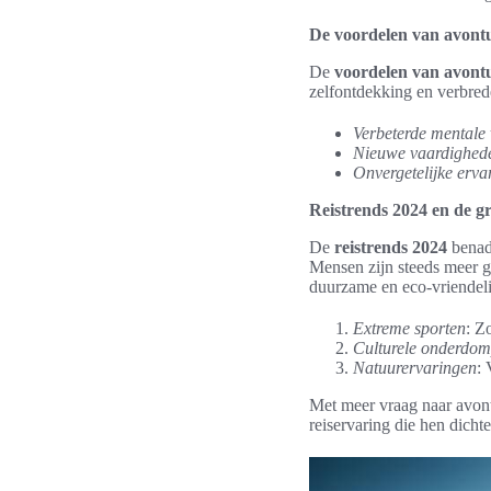
De voordelen van avont
De
voordelen van avont
zelfontdekking en verbrede
Verbeterde mentale 
Nieuwe vaardighede
Onvergetelijke erva
Reistrends 2024 en de g
De
reistrends 2024
benadr
Mensen zijn steeds meer g
duurzame en eco-vriendelij
Extreme sporten
: Z
Culturele onderdom
Natuurervaringen
:
Met meer vraag naar avont
reiservaring die hen dichte