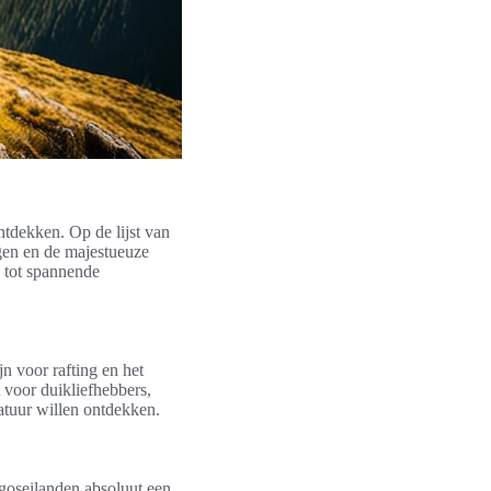
ntdekken. Op de lijst van
en en de majestueuze
g tot spannende
jn voor rafting en het
 voor duikliefhebbers,
natuur willen ontdekken.
goseilanden absoluut een