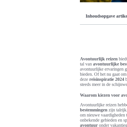
Inhoudsopgave artike
Avontuurlijk reizen
bied
tal van
avontuurlijke be
avontuurlijke ervaringen 
bieden. Of het nu gaat om
deze
reisinspiratie 2024
b
steeds meer in de schijnw
Waarom kiezen voor avon
Avontuurlijke reizen hebb
bestemmingen
zijn talrij
om nieuwe vaardigheden te
onbekende gebieden en spa
avontuur
onder vakantiega