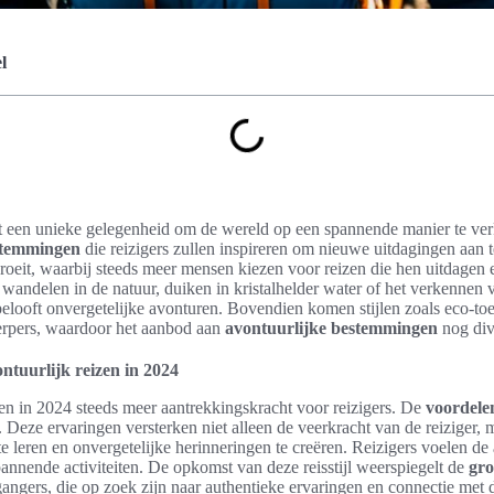
l
t een unieke gelegenheid om de wereld op een spannende manier te ver
stemmingen
die reizigers zullen inspireren om nieuwe uitdagingen aan 
groeit, waarbij steeds meer mensen kiezen voor reizen die hen uitdage
 wandelen in de natuur, duiken in kristalhelder water of het verkennen
elooft onvergetelijke avonturen. Bovendien komen stijlen zoals eco-toe
erpers, waardoor het aanbod aan
avontuurlijke bestemmingen
nog div
tuurlijk reizen in 2024
en in 2024 steeds meer aantrekkingskracht voor reizigers. De
voordele
k. Deze ervaringen versterken niet alleen de veerkracht van de reiziger,
 leren en onvergetelijke herinneringen te creëren. Reizigers voelen de
nnende activiteiten. De opkomst van deze reisstijl weerspiegelt de
gro
ngers, die op zoek zijn naar authentieke ervaringen en connectie met d