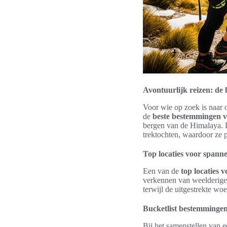
Avontuurlijk reizen: de
Voor wie op zoek is naar o
de
beste bestemmingen 
bergen van de Himalaya. D
trektochten, waardoor ze pe
Top locaties voor spann
Een van de
top locaties 
verkennen van weelderige n
terwijl de uitgestrekte wo
Bucketlist bestemmingen 
Bij het samenstellen van e