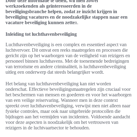
Door deze informatie te delen, wil men zowel
werkzoekenden als geïnteresseerden in de
beveiligingsbranche helpen, zodat ze inzicht krijgen in
beveiliging vacatures en de noodzakelijke stappen naar een
vacature beveiliging kunnen zette
n.
Inleiding tot luchthavenbeveiliging
Luchthavenbeveiliging is een complex en essentieel aspect van
luchtvervoer. Dit omvat een reeks maatregelen en processen die
gericht zijn op het waarborgen van de veiligheid van reizigers en
personeel binnen luchthavens. Met de toenemende bedreigingen
van terrorisme en andere criminaliteit, is luchthavenbeveiliging
uitleg een onderwerp dat steeds belangrijker wordt.
Het belang van luchthavenbeveiliging kan niet worden
onderschat. Effectieve beveiligingsmaatregelen zijn cruciaal voor
het beschermen van mensen en goederen en voor het waarborgen
van een veilige reiservaring. Wanneer men in deze context
spreekt over luchthavenbeveiliging, verwijst men niet alleen naar
fysieke controles, maar ook naar uitgebreide protocollen die
bijdragen aan het vermijden van incidenten. Voldoende aandacht
voor deze aspecten is noodzakelijk om het vertrouwen van
reizigers in de luchtvaartsector te behouden.