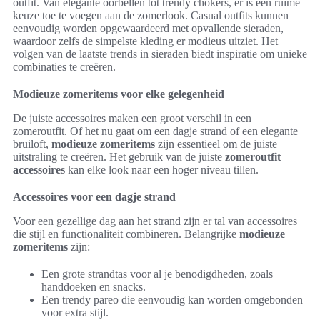
outfit. Van elegante oorbellen tot trendy chokers, er is een ruime
keuze toe te voegen aan de zomerlook. Casual outfits kunnen
eenvoudig worden opgewaardeerd met opvallende sieraden,
waardoor zelfs de simpelste kleding er modieus uitziet. Het
volgen van de laatste trends in sieraden biedt inspiratie om unieke
combinaties te creëren.
Modieuze zomeritems voor elke gelegenheid
De juiste accessoires maken een groot verschil in een
zomeroutfit. Of het nu gaat om een dagje strand of een elegante
bruiloft,
modieuze zomeritems
zijn essentieel om de juiste
uitstraling te creëren. Het gebruik van de juiste
zomeroutfit
accessoires
kan elke look naar een hoger niveau tillen.
Accessoires voor een dagje strand
Voor een gezellige dag aan het strand zijn er tal van accessoires
die stijl en functionaliteit combineren. Belangrijke
modieuze
zomeritems
zijn:
Een grote strandtas voor al je benodigdheden, zoals
handdoeken en snacks.
Een trendy pareo die eenvoudig kan worden omgebonden
voor extra stijl.