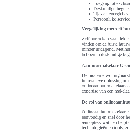
Toegang tot exclus
Deskundige begeleid
Tijd- en energiebes
Persoonlijke service
Vergelijking met zelf hu
Zelf huren kan vaak leiden
vinden om de juiste huur
minder uitdagend. Met hun
hebben in deskundige bege
Aanhuurmakelaar Gronin
De moderne woningmarkt i
innovatieve oplossing om d
onlineaanhuurmakelaar.co
expertise van een makelaa
De rol van onlineaanhu
Onlineaanhuurmakelaar.com
eenvoudig en snel door he
aan opties, wat hen helpt
technologieën en tools, zo