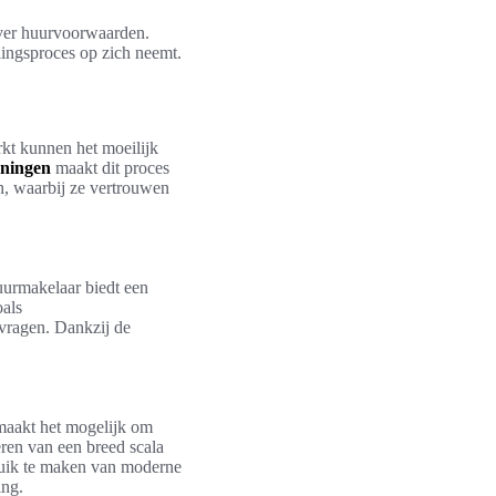
over huurvoorwaarden.
lingsproces op zich neemt.
rkt kunnen het moeilijk
ningen
maakt dit proces
n, waarbij ze vertrouwen
uurmakelaar biedt een
oals
vragen. Dankzij de
maakt het mogelijk om
ren van een breed scala
ruik te maken van moderne
ing.