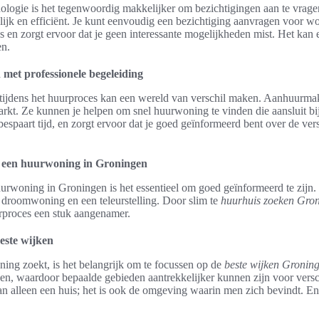
logie is het tegenwoordig makkelijker om bezichtigingen aan te vrag
lijk en efficiënt. Je kunt eenvoudig een bezichtiging aanvragen voor w
ces en zorgt ervoor dat je geen interessante mogelijkheden mist. Het kan 
en.
met professionele begeleiding
 tijdens het huurproces kan een wereld van verschil maken. Aanhuurmak
markt. Ze kunnen je helpen om snel huurwoning te vinden die aansluit b
espaart tijd, en zorgt ervoor dat je goed geïnformeerd bent over de vers
n een huurwoning in Groningen
urwoning in Groningen is het essentieel om goed geïnformeerd te zijn. 
 droomwoning en een teleurstelling. Door slim te
huurhuis zoeken Gro
urproces een stuk aangenamer.
este wijken
ng zoekt, is het belangrijk om te focussen op de
beste wijken Gronin
en, waardoor bepaalde gebieden aantrekkelijker kunnen zijn voor versch
an alleen een huis; het is ook de omgeving waarin men zich bevindt. E