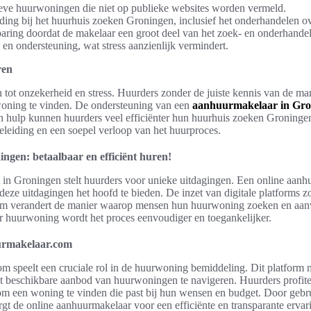
ieve huurwoningen die niet op publieke websites worden vermeld.
ing bij het huurhuis zoeken Groningen, inclusief het onderhandelen 
paring doordat de makelaar een groot deel van het zoek- en onderhande
 en ondersteuning, wat stress aanzienlijk vermindert.
ren
 tot onzekerheid en stress. Huurders zonder de juiste kennis van de ma
woning te vinden. De ondersteuning van een
aanhuurmakelaar in Gro
 hulp kunnen huurders veel efficiënter hun huurhuis zoeken Groninge
leiding en een soepel verloop van het huurproces.
gen: betaalbaar en efficiënt huren!
n Groningen stelt huurders voor unieke uitdagingen. Een online aanh
eze uitdagingen het hoofd te bieden. De inzet van digitale platforms z
m verandert de manier waarop mensen hun huurwoning zoeken en aan
r huurwoning wordt het proces eenvoudiger en toegankelijker.
urmakelaar.com
 speelt een cruciale rol in de huurwoning bemiddeling. Dit platform 
t beschikbare aanbod van huurwoningen te navigeren. Huurders profite
 om een woning te vinden die past bij hun wensen en budget. Door geb
rgt de online aanhuurmakelaar voor een efficiënte en transparante ervar