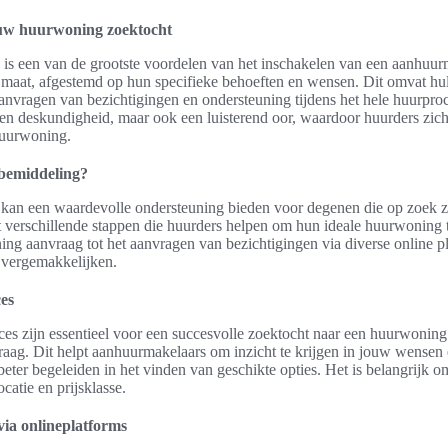
j uw huurwoning zoektocht
n is een van de grootste voordelen van het inschakelen van een aanhuu
maat, afgestemd op hun specifieke behoeften en wensen. Dit omvat hul
anvragen van bezichtigingen en ondersteuning tijdens het hele huurpro
een deskundigheid, maar ook een luisterend oor, waardoor huurders zic
huurwoning.
bemiddeling?
an een waardevolle ondersteuning bieden voor degenen die op zoek z
verschillende stappen die huurders helpen om hun ideale huurwoning t
ng aanvraag tot het aanvragen van bezichtigingen via diverse online p
k vergemakkelijken.
es
ces zijn essentieel voor een succesvolle zoektocht naar een huurwoning
aag. Dit helpt aanhuurmakelaars om inzicht te krijgen in jouw wensen
eter begeleiden in het vinden van geschikte opties. Het is belangrijk om
catie en prijsklasse.
via onlineplatforms